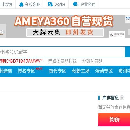
即时咨询
在线客服
Skype
企业微信
IC“BD71847AMWV”
罗姆传感器特辑
地磁传感器
制造商
授权专区
替代专区
创新工场
活动专区
资讯
库存信息
0
暂无任何库存信
询价