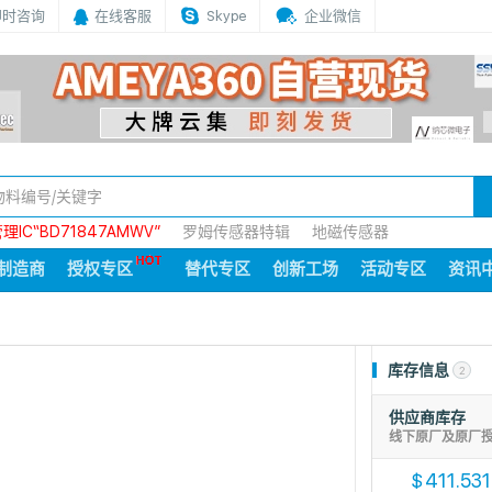
即时咨询
在线客服
Skype
企业微信
IC“BD71847AMWV”
罗姆传感器特辑
地磁传感器
制造商
授权专区
替代专区
创新工场
活动专区
资讯
库存信息
2
供应商库存
线下原厂及原厂
411.531
$