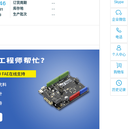
Skype
746
订货周期
--
库存地
--
31
生产批次
--
3
企业微信
电话
个人中心
购物车
历史记录