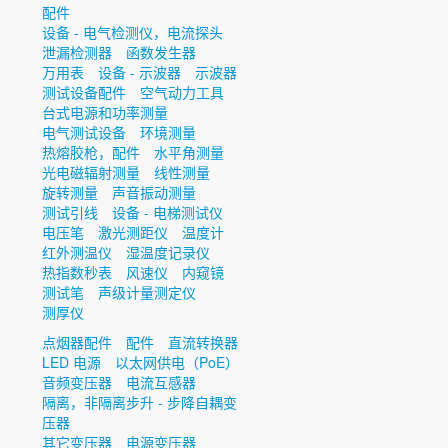
配件
设备 - 电气检测仪，电流探头
泄漏检测器
函数发生器
万用表
设备 - 示波器
示波器
测试设备配件
空气动力工具
台式电源和功率测量
电气测试设备
环境测量
热熔胶枪，配件
水平角测量
光电磁辐射测量
线性测量
旋转测量
声音振动测量
测试引线
设备 - 电梯测试仪
电压笔
激光测距仪
温度计
红外测温仪
湿温度记录仪
热指数秒表
风速仪
内窥镜
测试笔
声级计量测定仪
测厚仪
点烟器配件
配件
直流转换器
LED 电源
以太网供电（PoE）
音频变压器
电流互感器
隔离，非隔离步升 - 步降自耦变
压器
其它变压器
电源变压器