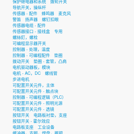
保护继电器和系统
拨轮开关
导航开关，操纵杆
传感器 - 配件
蜂鸣器
麦克风
警笛
扬声器
螺钉扣眼
传感器电缆 - 配件
传感器接口 - 接线盒
专用
螺絲釘，螺栓
可编程显示器开关
控制器 - 处理，温度
控制器 - 可编程配件
垫圈
拨动开关
垫圈 - 套管，凸肩
电机驱动器板，模块
电机 - AC，DC
螺线管
步进电机
可配置开关元件，主体
可配置开关元件 - 触点块
控制器 - 可编程逻辑（PLC）
可配置开关元件 - 照明光源
可配置开关元件 - 透镜
按钮开关
电路板衬垫，支座
按钮开关 - 霍尔效应
电路板支座
工业设备
缓冲器，支脚，焊盘，握把