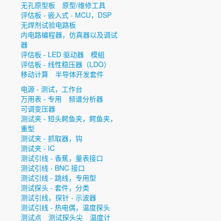
无孔原型板
原型/维修工具
评估板 - 嵌入式 - MCU，DSP
无焊剂试验电路板
内电路编程器，仿真器以及调试
器
评估板 - LED 驱动器
模組
评估板 - 线性稳压器（LDO）
移动计算
半导体开发套件
电源 - 测试，工作台
万用表 - 专用
频谱分析器
可调变压器
测试夹 - 短头鳄鱼夹，鳄鱼夹，
重型
测试夹 - 抓取器，钩
测试夹 - IC
测试引线 - 香蕉，量表接口
测试引线 - BNC 接口
测试引线 - 跳线，专用型
测试探头 - 套件，分类
测试引线，探针 - 示波器
测试引线 - 热电偶，温度探头
测试点
测试探头尖
温度计