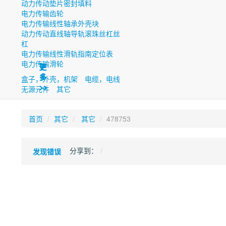
动力传动垫片密封填料
电力传输齿轮
电力传输线性轴承外壳块
动力传动直线轴导轨滚珠丝杠丝
杠
电力传输线性滑轨指南定位表
电力传输滑轮
更
更
更
更
更
更
更
多
多
多
多
多
多
多
盒子，外壳，机架
电缆，电线
>>
>>
>>
>>
>>
>>
>>
无源元件
其它
首页
其它
其它
478753
分享到：
发现错误