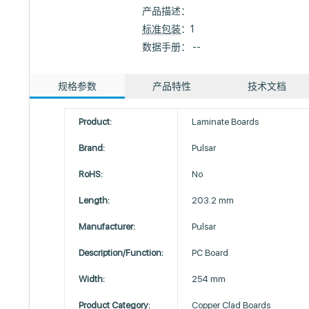
产品描述：
标准包装
：1
数据手册： --
规格参数
产品特性
技术文档
Product:
Laminate Boards
Brand:
Pulsar
RoHS:
No
Length:
203.2 mm
Manufacturer:
Pulsar
Description/Function:
PC Board
Width:
254 mm
Product Category:
Copper Clad Boards