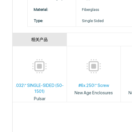
Material:
Fiberglass
Type:
Single Sided
相关产品
.032\" SINGLE-SIDED (50-
#6x.250\" Screw
1501)
New Age Enclosures
N
Pulsar