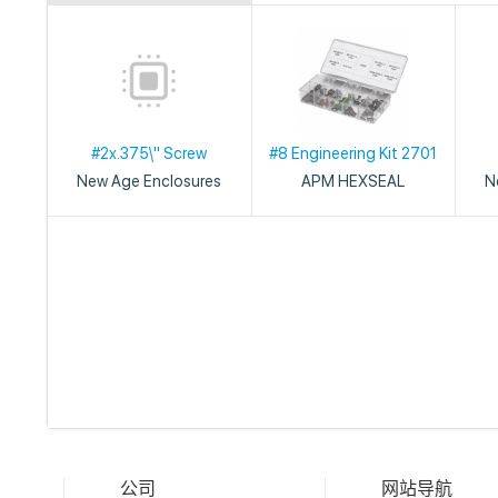
#2x.375\" Screw
#8 Engineering Kit 2701
New Age Enclosures
APM HEXSEAL
N
公司
网站导航