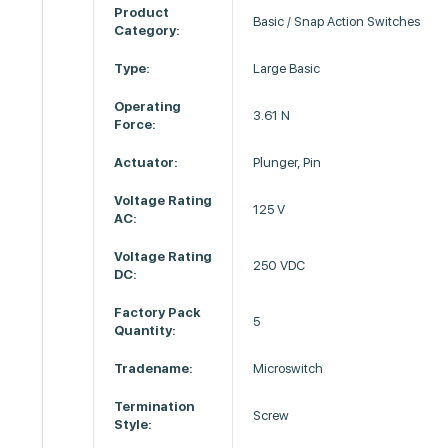
Product
Basic / Snap Action Switches
Category:
Type:
Large Basic
Operating
3.61 N
Force:
Actuator:
Plunger, Pin
Voltage Rating
125 V
AC:
Voltage Rating
250 VDC
DC:
Factory Pack
5
Quantity:
Tradename:
Microswitch
Termination
Screw
Style: