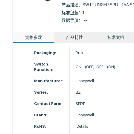
产品描述：
SW PLUNGER SPDT 15A S
标准包装
：1
数据手册： --
规格参数
产品特性
技术文档
Packaging:
Bulk
Switch
ON - (OFF), OFF - (ON)
Function:
Manufacturer:
Honeywell
Series:
BZ
Contact Form:
SPDT
Brand:
Honeywell
RoHS:
Details