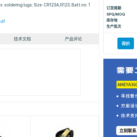
s: soldering lugs; Size: CR123A,R123; Batt.no: 1
订货周期
SPQ/MOQ
库存地
pdf
生产批次
技术文档
产品评论
询价
立刻联系