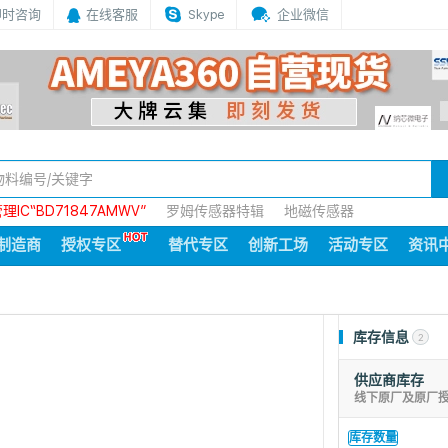
即时咨询
在线客服
Skype
企业微信
IC“BD71847AMWV”
罗姆传感器特辑
地磁传感器
制造商
授权专区
替代专区
创新工场
活动专区
资讯
库存信息
2
供应商库存
线下原厂及原厂
库存数量