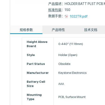
产品描述：
HOLDER BATT PLST PCB 
标准包装
：150
数据手册：
1022TR.pdf
规格参数
产品特性
技术文档
Height Above
0.440" (11.18mm)
Board
Style
Holder (Open)
Part Status
Obsolete
Manufacturer
Keystone Electronics
Battery Cell
AAA
Size
Mounting
PCB, Surface Mount
Type