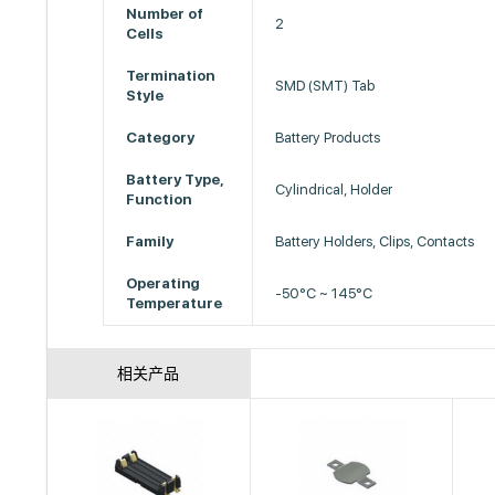
Number of
2
Cells
Termination
SMD (SMT) Tab
Style
Category
Battery Products
Battery Type,
Cylindrical, Holder
Function
Family
Battery Holders, Clips, Contacts
Operating
-50°C ~ 145°C
Temperature
相关产品