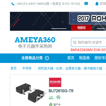
在线
+86 (21) 6401-6692
[周一至周五 9:00-18:00]
电子元器件采购网
BM1422AGMV-EVK-00
全部商品分类
首页
制造商
授权专
首页
半导体
线性放大器 - 仪表，运算放大器，缓冲器放大器
BU7261SG-TR
量产中