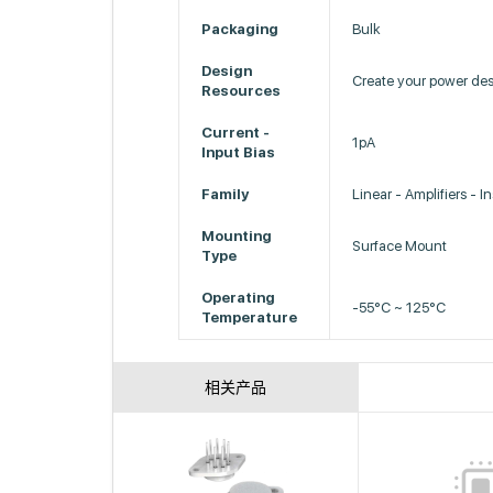
Packaging
Bulk
Design
Create your power de
Resources
Current -
1pA
Input Bias
Family
Linear - Amplifiers - 
Mounting
Surface Mount
Type
Operating
-55°C ~ 125°C
Temperature
相关产品