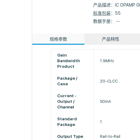
产品描述：
IC OPAMP G
标准包装
：55
数据手册： --
规格参数
产品特性
Gain
Bandwidth
1.9MHz
Product
Package /
20-CLCC
Case
Current -
Output /
50mA
Channel
Standard
1
Package
Output Type
Rail-to-Rail