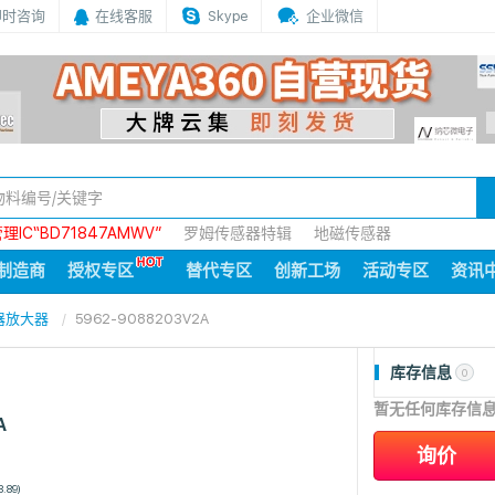
即时咨询
在线客服
Skype
企业微信
IC“BD71847AMWV”
罗姆传感器特辑
地磁传感器
制造商
授权专区
替代专区
创新工场
活动专区
资讯
器放大器
5962-9088203V2A
库存信息
0
暂无任何库存信
A
询价
8.89)