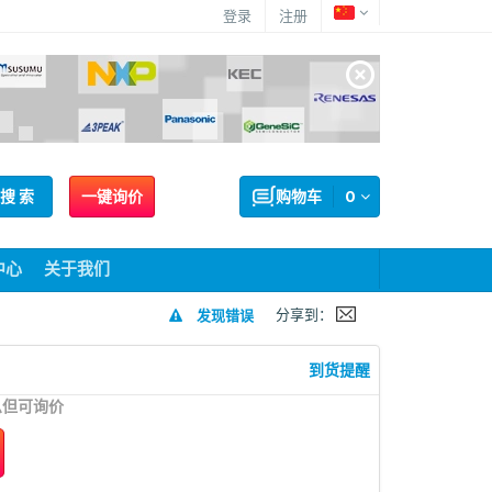
登录
注册
搜 索
一键询价
购物车
0
中心
关于我们
分享到：
发现错误
到货提醒
息但可询价