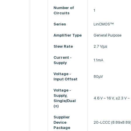
Number of
1
Circuits
Series
LinCMOS™
Amplifier Type
General Purpose
Slew Rate
2.7 V/µs
Current -
1.1mA
Supply
Voltage -
80µV
Input Offset
Voltage -
Supply,
4.6 V ~ 16 V, ±2.3 V ~
Single/Dual
(±)
Supplier
Device
20-LCCC (8.89x8.89
Package