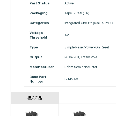
Part Status
Active
Packaging
Tape & Reel (TR)
Categories
Integrated Circuits (ICs) -> PMIC -
Voltage -
4V
Threshold
Type
Simple Reset/Power-On Reset
Output
Push-Pull, Totem Pole
Manufacturer
Rohm Semiconductor
Base Part
BU4940
Number
相关产品