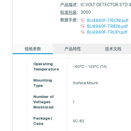
产品描述：
IC VOLT DETECTOR STD 
标准包装
：3000
数据手册：
BU4940F-TR(CN).pdf
BU4940F-TR(EN).pdf
BU4940F-TR(JP).pdf
规格参数
产品特性
技术文档
Operating
-40°C ~ 125°C (TA)
Temperature
Mounting
Surface Mount
Type
Number of
Voltages
1
Monitored
Package /
SC-82
Case