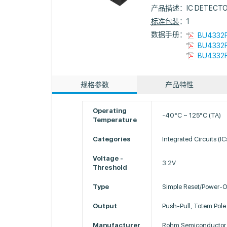
产品描述：
IC DETECTO
标准包装
：1
数据手册：
BU4332F
BU4332F
BU4332F
规格参数
产品特性
Operating
-40°C ~ 125°C (TA)
Temperature
Categories
Integrated Circuits (I
Voltage -
3.2V
Threshold
Type
Simple Reset/Power-O
Output
Push-Pull, Totem Pole
Manufacturer
Rohm Semiconductor