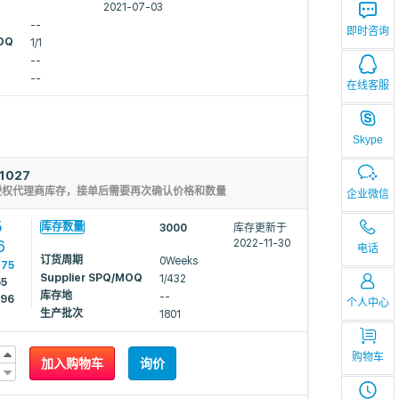
2021-07-03
--
即时咨询
MOQ
1/1
--
--
在线客服
Skype
1027
授权代理商库存，接单后需要再次确认价格和数量
企业微信
5
库存数量
3000
库存更新于
6
2022-11-30
电话
订货周期
0Weeks
775
Supplier SPQ/MOQ
1/432
55
库存地
--
496
个人中心
生产批次
1801
购物车
加入购物车
询价