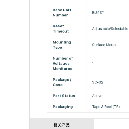
Base Part
BU43*
Number
Reset
Adjustable/Selectable
Timeout
Mounting
Surface Mount
Type
Number of
Voltages
1
Monitored
Package /
SC-82
Case
Part Status
Active
Packaging
Tape & Reel (TR)
相关产品