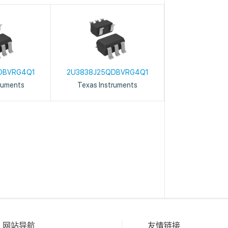
DBVRG4Q1
2U3838J25QDBVRG4Q1
ruments
Texas Instruments
网站导航
友情链接