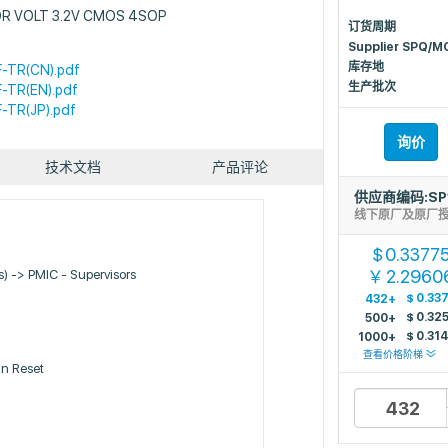
R VOLT 3.2V CMOS 4SOP
订货周期
Supplier SPQ/
库存地
-TR(CN).pdf
生产批次
-TR(EN).pdf
-TR(JP).pdf
询价
技术文档
产品评论
供应商编码:SP
线下原厂及原厂
0.3377
$
2.2960
Cs) -> PMIC - Supervisors
￥
$
0.33
432+
$
0.32
500+
$
0.31
1000+
查看价格阶梯
n Reset