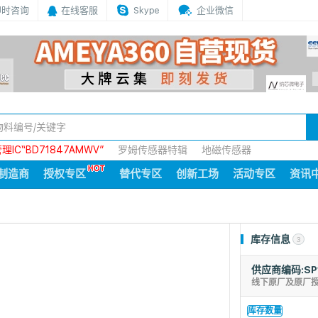
即时咨询
在线客服
Skype
企业微信
IC“BD71847AMWV”
罗姆传感器特辑
地磁传感器
制造商
授权专区
替代专区
创新工场
活动专区
资讯
库存信息
3
供应商编码:SP
线下原厂及原厂
库存数量