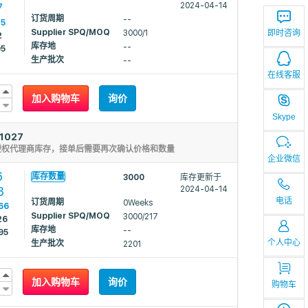
7
2024-04-14
订货周期
--
15
Supplier SPQ/MOQ
3000/1
即时咨询
2
库存地
--
05
生产批次
--
在线客服
加入购物车
询价
Skype
1027
授权代理商库存，接单后需要再次确认价格和数量
企业微信
6
库存数量
3000
库存更新于
8
2024-04-14
电话
订货周期
0Weeks
66
Supplier SPQ/MOQ
3000/217
26
库存地
--
95
个人中心
生产批次
2201
加入购物车
询价
购物车