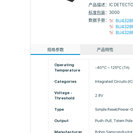
产品描述：
IC DETECTO
标准包装
：3000
数据手册：
BU4328F
BU4328F
BU4328F
规格参数
产品特性
Operating
-40°C ~ 125°C (TA)
Temperature
Categories
Integrated Circuits (I
Voltage -
2.8V
Threshold
Type
Simple Reset/Power-O
Output
Push-Pull, Totem Pole
Manufacturer
Rohm Semiconductor