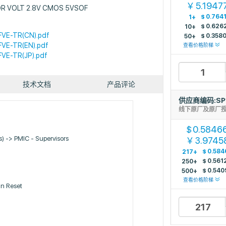
5.1947
￥
R VOLT 2.8V CMOS 5VSOF
$
0.764
1+
$
0.626
10+
VE-TR(CN).pdf
$
0.358
50+
VE-TR(EN).pdf
查看价格阶梯
VE-TR(JP).pdf
技术文档
产品评论
供应商编码:SP
线下原厂及原厂
0.5846
$
Cs) -> PMIC - Supervisors
3.9745
￥
$
0.584
217+
$
0.561
250+
$
0.540
500+
查看价格阶梯
n Reset