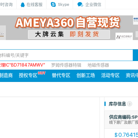
即时咨询
在线客服
Skype
企业微信
IC“BD71847AMWV”
罗姆传感器特辑
地磁传感器
制造商
授权专区
替代专区
创新工场
活动专区
资讯
库存信息
3
供应商编码:SP
线下原厂及原厂
0.7641
$