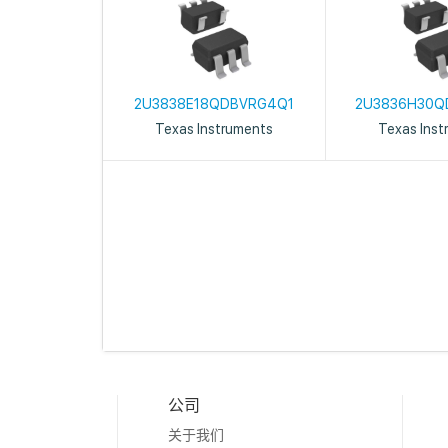
2U3838E18QDBVRG4Q1
2U3836H30Q
Texas Instruments
Texas Inst
公司
关于我们