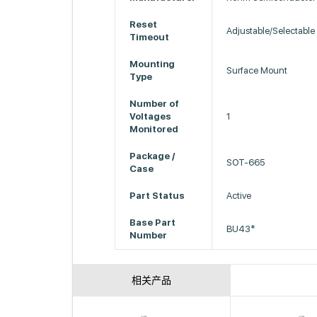
Reset
Adjustable/Selectable
Timeout
Mounting
Surface Mount
Type
Number of
Voltages
1
Monitored
Package /
SOT-665
Case
Part Status
Active
Base Part
BU43*
Number
相关产品