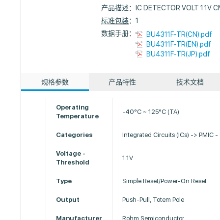
产品描述：
IC DETECTOR VOLT 1.1V 
标准包装
：1
数据手册：
BU4311F-TR(CN).pdf
BU4311F-TR(EN).pdf
BU4311F-TR(JP).pdf
规格参数
产品特性
技术文档
Operating
-40°C ~ 125°C (TA)
Temperature
Categories
Integrated Circuits (ICs) -> PMIC -
Voltage -
1.1V
Threshold
Type
Simple Reset/Power-On Reset
Output
Push-Pull, Totem Pole
Manufacturer
Rohm Semiconductor