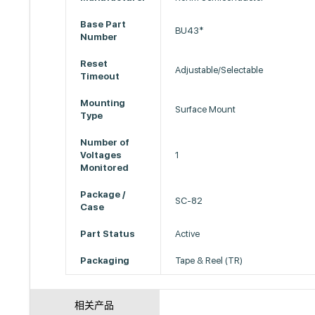
Base Part
BU43*
Number
Reset
Adjustable/Selectable
Timeout
Mounting
Surface Mount
Type
Number of
Voltages
1
Monitored
Package /
SC-82
Case
Part Status
Active
Packaging
Tape & Reel (TR)
相关产品