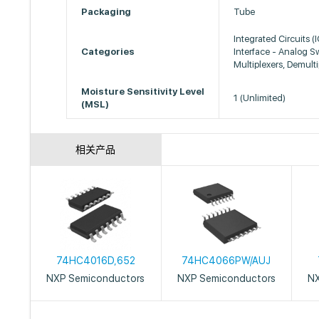
Packaging
Tube
Integrated Circuits (
Categories
Interface - Analog S
Multiplexers, Demulti
Moisture Sensitivity Level
1 (Unlimited)
(MSL)
相关产品
74HC4016D,652
74HC4066PW/AUJ
NXP Semiconductors
NXP Semiconductors
NX