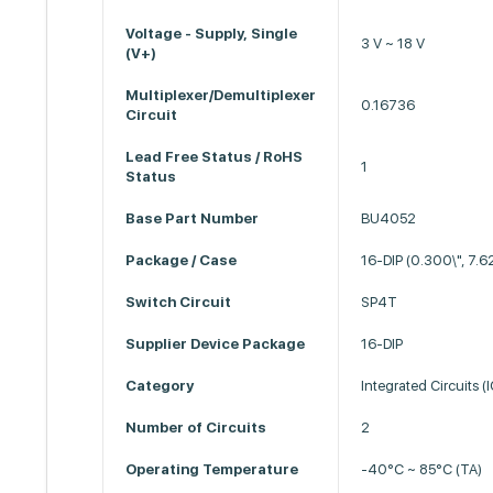
Voltage - Supply, Single
3 V ~ 18 V
(V+)
Multiplexer/Demultiplexer
0.16736
Circuit
Lead Free Status / RoHS
1
Status
Base Part Number
BU4052
Package / Case
16-DIP (0.300\", 7.
Switch Circuit
SP4T
Supplier Device Package
16-DIP
Category
Integrated Circuits (I
Number of Circuits
2
Operating Temperature
-40°C ~ 85°C (TA)