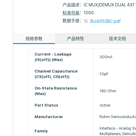
产品描述：
IC MUX/DEMUX DUAL 4X1 
标准包装
：1000
数据手册：
BU4052BC.pdf
规格参数
产品特性
技术文档
Current - Leakage
300nA
(IS(off)) (Max)
Channel Capacitance
10pF
(CS(off), CD(off))
On-State Resistance
160 Ohm
(Max)
Part Status
Active
Manufacturer
Rohm Semiconducto
Interface - Analog S
Family
Multiplexers, Demulti