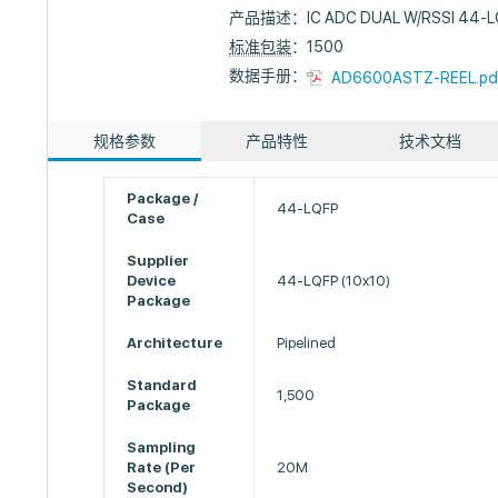
产品描述：
IC ADC DUAL W/RSSI 44-L
标准包装
：1500
数据手册：
AD6600ASTZ-REEL.pd
规格参数
产品特性
技术文档
Package /
44-LQFP
Case
Supplier
Device
44-LQFP (10x10)
Package
Architecture
Pipelined
Standard
1,500
Package
Sampling
Rate (Per
20M
Second)