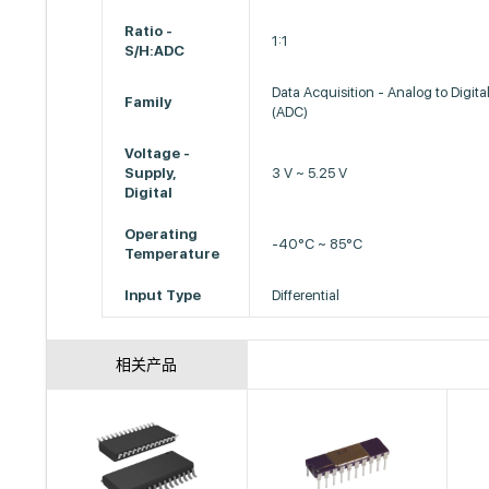
Ratio -
1:1
S/H:ADC
Data Acquisition - Analog to Digita
Family
(ADC)
Voltage -
Supply,
3 V ~ 5.25 V
Digital
Operating
-40°C ~ 85°C
Temperature
Input Type
Differential
相关产品