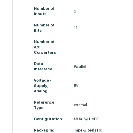
Number of
2
Inputs
Number of
11
Bits
Number of
A/D
1
Converters
Data
Parallel
Interface
Voltage -
Supply,
5V
Analog
Reference
Internal
Type
Configuration
MUX-S/H-ADC
Packaging
Tape & Reel (TR)