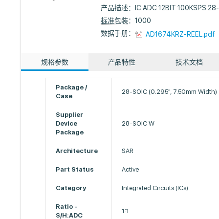
产品描述：
IC ADC 12BIT 100KSPS 28
标准包装
：1000
数据手册：
AD1674KRZ-REEL.pdf
规格参数
产品特性
技术文档
Package /
28-SOIC (0.295", 7.50mm Width)
Case
Supplier
Device
28-SOIC W
Package
Architecture
SAR
Part Status
Active
Category
Integrated Circuits (ICs)
Ratio -
1:1
S/H:ADC