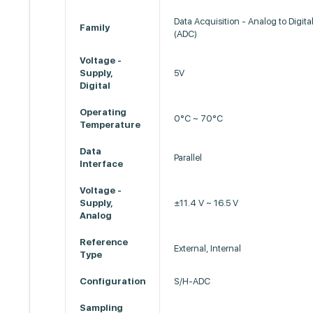
Data Acquisition - Analog to Digita
Family
(ADC)
Voltage -
Supply,
5V
Digital
Operating
0°C ~ 70°C
Temperature
Data
Parallel
Interface
Voltage -
Supply,
±11.4 V ~ 16.5 V
Analog
Reference
External, Internal
Type
Configuration
S/H-ADC
Sampling