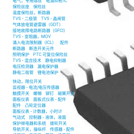
电气，专用熔丝
电涌抑制 IC
保险丝座
保险丝
温度保险丝，断路器
TVS - 二极管
TVS - 晶闸管
气体放电管避雷器（GDT）
接地故障电路断路器（GFCI）
TVS - 变阻器，MOV
涌入电流限制器（ICL）
配件
断路器
断连开关元件
照明保护
PTC 可复位保险丝
TVS - 混合技术
静电抑制器
电压检测器
漏电保护器
静电二极管
锂电池保护
快动，限位开关
监视器 - 电流/电压传感器
触摸开关
螺帽
铆钉
磁簧开关
面板仪表
面板式仪表 - 配件
配件
凸轮定位器
面板仪表 - 计数器，小时计
气动式
控制器 - 液体，液面
保护继电器和系统
拨轮开关
导航开关，操纵杆
传感器 - 配件