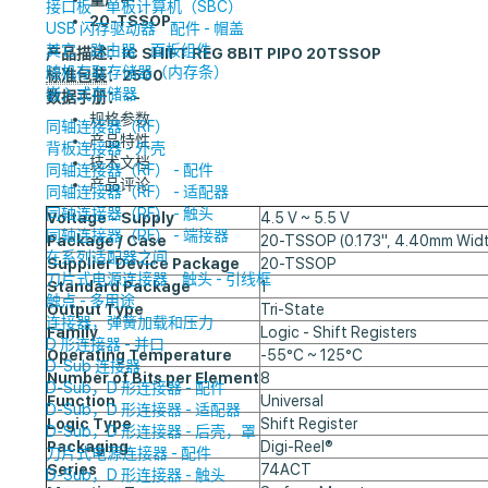
接口板
单板计算机（SBC）
20-TSSOP
USB 闪存驱动器
配件 - 帽盖
其它
路由器
面板组件
产品描述：
IC SHIFT REG 8BIT PIPO 20TSSOP
随机存取存储器（内存条）
标准包装
：2500
嵌入式存储器
数据手册： --
规格参数
同轴连接器（RF）
产品特性
背板连接器 - 外壳
技术文档
同轴连接器（RF） - 配件
产品评论
同轴连接器（RF） - 适配器
同轴连接器（RF） - 触头
Voltage - Supply
4.5 V ~ 5.5 V
同轴连接器（RF） - 端接器
Package / Case
20-TSSOP (0.173", 4.40mm Widt
在系列适配器之间
Supplier Device Package
20-TSSOP
刀片式电源连接器
触头 - 引线框
Standard Package
1
触点 - 多用途
Output Type
Tri-State
连接器，弹簧加载和压力
Family
Logic - Shift Registers
D 形连接器 - 并口
Operating Temperature
-55°C ~ 125°C
D-Sub 连接器
Number of Bits per Element
8
D-Sub，D 形连接器 - 配件
Function
Universal
D-Sub，D 形连接器 - 适配器
Logic Type
Shift Register
D-Sub，D 形连接器 - 后壳，罩
Packaging
Digi-Reel®
刀片式电源连接器 - 配件
Series
74ACT
D-Sub，D 形连接器 - 触头