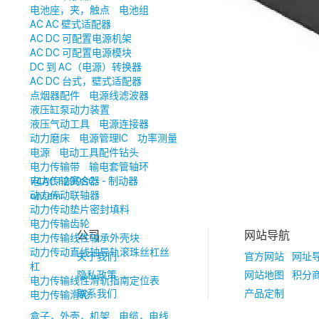
电池座，夹，触点
电池组
AC AC 壁式适配器
AC DC 可配置电源机架
AC DC 可配置电源模块
DC 到 AC（电源）转换器
AC DC 台式，壁式适配器
点烟器配件
电源线滤波器
液压缸泵动力装置
液压气动工具
电源连接器
动力磨床
电源管理IC
功率测量
电源
电动工具配件钻头
电力传输带
输电套管轴环
电力传输离合器 - 制动器
74ACT299SC
动力传动联轴器
onsemi
动力传动垫片密封填料
电力传输齿轮
公司
网站导航
电力传输线性轴承外壳块
动力传动直线轴导轨滚珠丝杠丝
关于我们
官方网站
网址
杠
隐私政策
网站地图
积分
电力传输线性滑轨指南定位表
联系我们
产品定制
电力传输滑轮
盒子，外壳，机架
电缆，电线