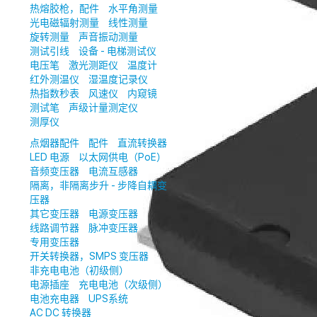
热熔胶枪，配件
水平角测量
光电磁辐射测量
线性测量
旋转测量
声音振动测量
测试引线
设备 - 电梯测试仪
电压笔
激光测距仪
温度计
红外测温仪
湿温度记录仪
热指数秒表
风速仪
内窥镜
测试笔
声级计量测定仪
测厚仪
点烟器配件
配件
直流转换器
LED 电源
以太网供电（PoE）
音频变压器
电流互感器
隔离，非隔离步升 - 步降自耦变
压器
其它变压器
电源变压器
线路调节器
脉冲变压器
专用变压器
开关转换器，SMPS 变压器
非充电电池（初级侧）
电源插座
充电电池（次级侧）
电池充电器
UPS系统
AC DC 转换器