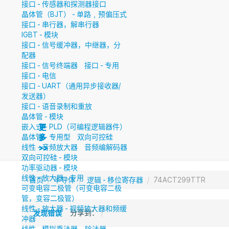
接口 - 传感器和探测器接口
晶体管（BJT） - 单路﹐预偏压式
接口 - 串行器，解串行器
IGBT - 模块
接口 - 信号缓冲器，中继器，分
配器
接口 - 信号终端器
接口 - 专用
接口 - 电信
接口 - UART（通用异步接收器/
发送器）
接口 - 语音录制和重放
晶体管 - 模块
嵌入式 - PLD（可编程逻辑器件）
更
更
更
更
更
更
更
晶体管 - 专用型
双向可控硅
多
多
多
多
多
多
多
线性 - 音频放大器
音频编解码器
>>
>>
>>
>>
>>
>>
>>
双向可控硅 - 模块
功率驱动器 - 模块
线性 - 放大器 - 专用
首页
半导体
逻辑 - 移位寄存器
74ACT299TTR
可变电容二极管（可变电容二极
管，变容二极管）
线性 - 放大器 - 视频放大器和频缓
分享到：
发现错误
冲器