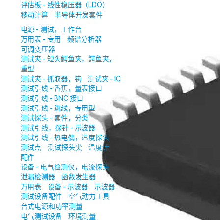
评估板 - 线性稳压器（LDO）
移动计算
半导体开发套件
电源 - 测试，工作台
万用表 - 专用
频谱分析器
可调变压器
测试夹 - 短头鳄鱼夹，鳄鱼夹，
重型
测试夹 - 抓取器，钩
测试夹 - IC
测试引线 - 香蕉，量表接口
测试引线 - BNC 接口
测试引线 - 跳线，专用型
测试探头 - 套件，分类
测试引线，探针 - 示波器
测试引线 - 热电偶，温度探头
测试点
测试探头尖
温度计
配件
设备 - 电气检测仪，电流探头
泄漏检测器
函数发生器
万用表
设备 - 示波器
示波器
测试设备配件
空气动力工具
台式电源和功率测量
电气测试设备
环境测量