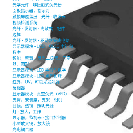
光学元件 - 非接触式荧光粉
面板指示器，指示灯
触摸屏覆盖层
光纤 - 收发器
视频检测系统
光纤 - 发射器 - 离散式
配件
边框
光纤 - 发射器 - 驱动器集成电路
显示器模块 - LCD，OLED 字符和
数字
智能，智慧，发光二极管，显示
器，图形
显示器模块 - LED 字符与数字
显示器模块 - LED 点阵和簇
红外，UV，可见光发射器
反相器
显示器模块 - 真空荧光（VFD）
支臂，安装座，支架
相机
目镜，透镜
照明光源
灯 - 放大，工作
显示器，监视器 - 接口控制器
小型放大镜，放大镜
光电耦合器