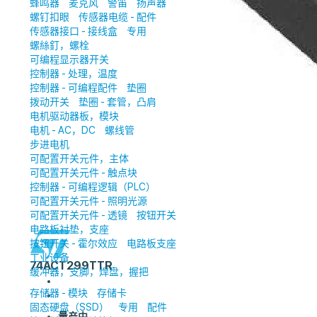
蜂鸣器
麦克风
警笛
扬声器
螺钉扣眼
传感器电缆 - 配件
传感器接口 - 接线盒
专用
螺絲釘，螺栓
可编程显示器开关
控制器 - 处理，温度
控制器 - 可编程配件
垫圈
拨动开关
垫圈 - 套管，凸肩
电机驱动器板，模块
电机 - AC，DC
螺线管
步进电机
可配置开关元件，主体
可配置开关元件 - 触点块
控制器 - 可编程逻辑（PLC）
可配置开关元件 - 照明光源
可配置开关元件 - 透镜
按钮开关
电路板衬垫，支座
按钮开关 - 霍尔效应
电路板支座
工业设备
74ACT299TTR
缓冲器，支脚，焊盘，握把
存储器 - 模块
存储卡
固态硬盘（SSD）
专用
配件
量产中