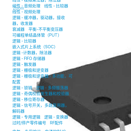
线性 - 模拟乘法器，除法器
线性 - 音频处理
线性 - 比较器
Zoom
线性 - 视频处理
逻辑 - 缓冲器，驱动器，接收
器，收发器
衰减器
平衡-不平衡变压器
可编程单结晶体管（PUT）
逻辑 - 比较器
嵌入式片上系统（SOC）
逻辑 -计数器，除法器
逻辑 - FIFO 存储器
逻辑 - 触发器
逻辑 - 栅极和逆变器
逻辑 - 栅极和逆变器 - 多功能，可
配置
逻辑 - 锁销
逻辑 - 多频振荡器
逻辑 - 奇偶校验发生器和校验器
逻辑 - 移位寄存器
逻辑 - 信号开关，多路复用器，
解码器
逻辑 - 专用逻辑
逻辑 - 变换器
过时/停产零件编号
RF配件