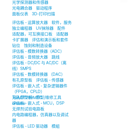
光学探测器和传感器
光电耦合器
驱动程序
面板仪表
3D-打印扫描
评估板 - 运算放大器
软件，服务
独立编程器
UV抹除器
配件
适配器，可互换接口板
适配器
卡扩展器
评估和演示板和套件
钻位
蚀刻和制造设备
评估板 - 模数转换器（ADC）
评估板 - 音频放大器
跳线
评估板 - DC/DC 与 AC/DC（离
线）SMPS
评估板 - 数模转换器 （DAC）
有孔原型板
评估板 - 传感器
评估板 - 嵌入式 - 复杂逻辑器件
（FPGA，CPLD）
无孔原型板
原型/维修工具
74ACT299MTC
评估板 - 嵌入式 - MCU，DSP
onsemi
无焊剂试验电路板
内电路编程器，仿真器以及调试
器
评估板 - LED 驱动器
模組