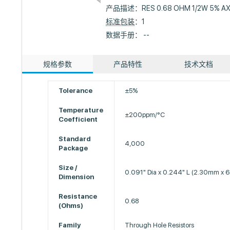
产品描述：
RES 0.68 OHM 1/2W 5% AX
标准包装
：1
数据手册： --
规格参数
产品特性
技术文档
Tolerance
±5%
Temperature
±200ppm/°C
Coefficient
Standard
4,000
Package
Size /
0.091" Dia x 0.244" L (2.30mm x
Dimension
Resistance
0.68
(Ohms)
Family
Through Hole Resistors