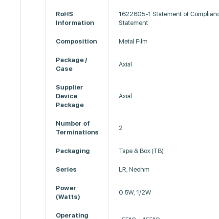
RoHS
1622605-1 Statement of Complian
Information
Statement
Composition
Metal Film
Package /
Axial
Case
Supplier
Device
Axial
Package
Number of
2
Terminations
Packaging
Tape & Box (TB)
Series
LR, Neohm
Power
0.5W, 1/2W
(Watts)
Operating