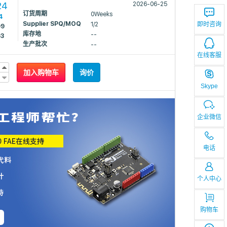
24
2026-06-25
订货周期
0Weeks
4
Supplier SPQ/MOQ
1/2
即时咨询
09
库存地
--
63
生产批次
--
在线客服
加入购物车
询价
Skype
企业微信
电话
个人中心
购物车