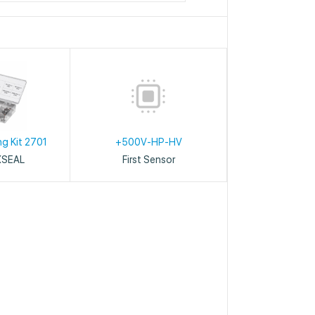
ng Kit 2701
+500V-HP-HV
XSEAL
First Sensor