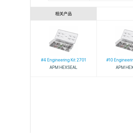
相关产品
#4 Engineering Kit 2701
#10 Engineeri
APM HEXSEAL
APM HE