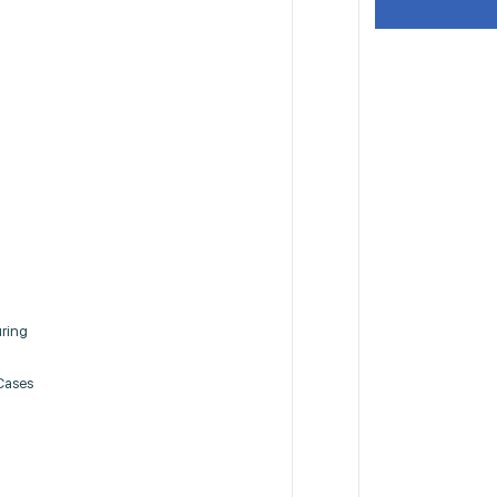
ring
 Cases
s