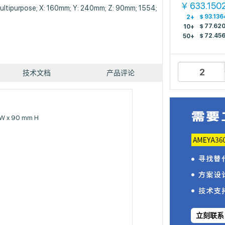
633.150
￥
ultipurpose; X: 160mm; Y: 240mm; Z: 90mm; 1554;
$
93.136
2+
$
77.62
10+
$
72.45
50+
技术文档
产品评论
 W x 90 mm H
立刻联系