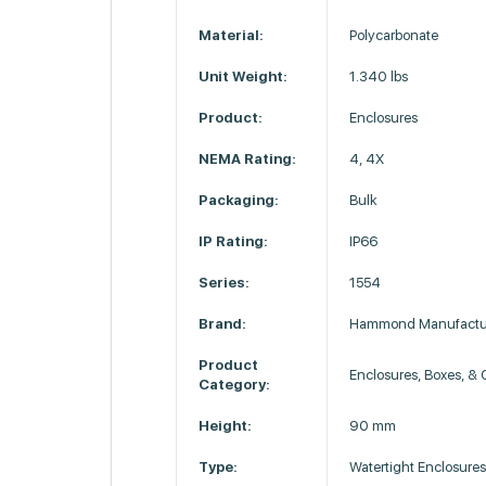
Material:
Polycarbonate
Unit Weight:
1.340 lbs
Product:
Enclosures
NEMA Rating:
4, 4X
Packaging:
Bulk
IP Rating:
IP66
Series:
1554
Brand:
Hammond Manufactu
Product
Enclosures, Boxes, &
Category:
Height:
90 mm
Type:
Watertight Enclosure