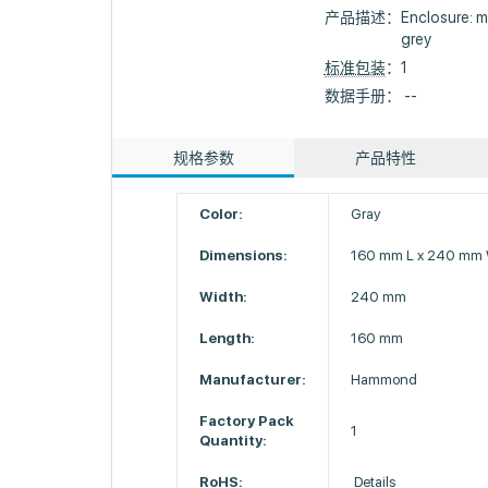
产品描述：
Enclosure: m
grey
标准包装
：1
数据手册： --
规格参数
产品特性
Color:
Gray
Dimensions:
160 mm L x 240 mm
Width:
240 mm
Length:
160 mm
Manufacturer:
Hammond
Factory Pack
1
Quantity:
RoHS:
Details