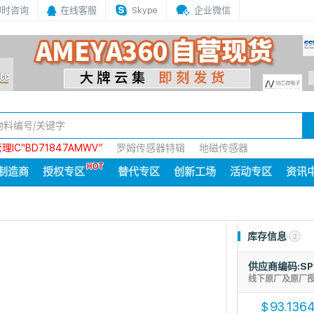
即时咨询
在线客服
Skype
企业微信
IC“BD71847AMWV”
罗姆传感器特辑
地磁传感器
制造商
授权专区
替代专区
创新工场
活动专区
资讯
库存信息
2
供应商编码:SP
线下原厂及原厂
93.136
$