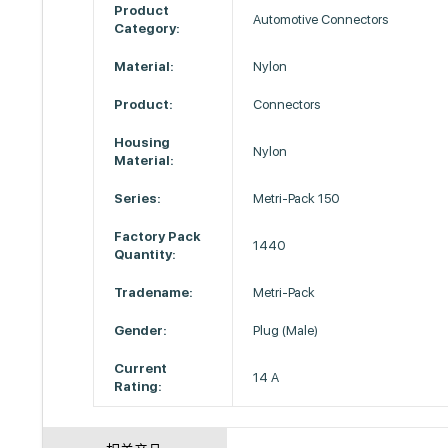
Product
Automotive Connectors
Category:
Material:
Nylon
Product:
Connectors
Housing
Nylon
Material:
Series:
Metri-Pack 150
Factory Pack
1440
Quantity:
Tradename:
Metri-Pack
Gender:
Plug (Male)
Current
14 A
Rating: