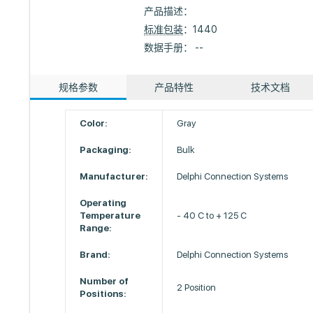
产品描述：
标准包装
：1440
数据手册： --
规格参数
产品特性
技术文档
Color:
Gray
Packaging:
Bulk
Manufacturer:
Delphi Connection Systems
Operating
Temperature
- 40 C to + 125 C
Range:
Brand:
Delphi Connection Systems
Number of
2 Position
Positions: