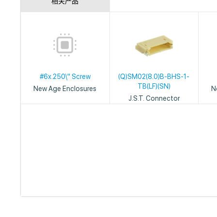
相关产品
#6x.250\" Screw
(Q)SM02(8.0)B-BHS-1-
TB(LF)(SN)
New Age Enclosures
N
J.S.T. Connector