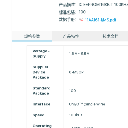
产品描述：
IC EEPROM 16KBIT 100K
标准包装
：100
数据手册：
11AA161-I/MS.pdf
规格参数
产品特性
技术文档
Voltage -
1.8 V ~ 5.5 V
Supply
Supplier
Device
8-MSOP
Package
Standard
100
Package
Interface
UNI/O™ (Single Wire)
Speed
100kHz
Operating