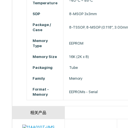
-40°C ~ 85°C
Temperature
SDP
8-MSOP 3x3mm
Package /
8-TSSOP, 8-MSOP (0.118", 3.00mm
Case
Memory
EEPROM
Type
Memory Size
16K (2K x 8)
Packaging
Tube
Family
Memory
Format -
EEPROMs - Serial
Memory
相关产品