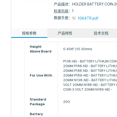
产品描述：
HOLDER BATTERY COIN 
标准包装
：1
数据手册：
1064TR.pdf
规格参数
产品特性
技术文档
Height
0.406" (10.30mm)
Above Board
P138-ND - BATTERY LITHIUM CO
20MM P186-ND - BATTERY LITHIU
20MM P188-ND - BATTERY LITHIU
For Use With
20MM P189-ND - BATTERY LITHI
20MM N138-ND - BATTERY LITHI
VOLT 20MM N188-ND - BATTERY 
COIN 3 VOLT 20MM N189-ND -
Standard
200
Package
Battery