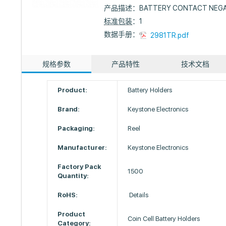
产品描述：
BATTERY CONTACT NEGA
标准包装
：1
数据手册：
2981TR.pdf
规格参数
产品特性
技术文档
Product:
Battery Holders
Brand:
Keystone Electronics
Packaging:
Reel
Manufacturer:
Keystone Electronics
Factory Pack
1500
Quantity:
RoHS:
Details
Product
Coin Cell Battery Holders
Category: