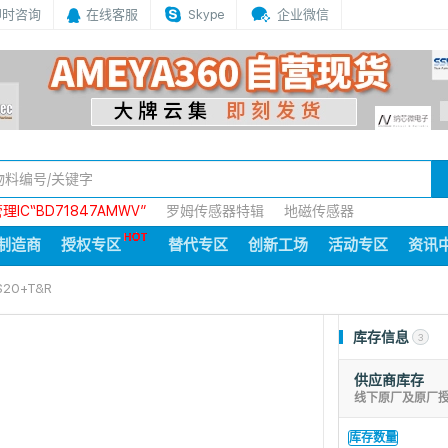
即时咨询
在线客服
Skype
企业微信
IC“BD71847AMWV”
罗姆传感器特辑
地磁传感器
制造商
授权专区
替代专区
创新工场
活动专区
资讯
S20+T&R
库存信息
3
供应商库存
线下原厂及原厂
库存数量