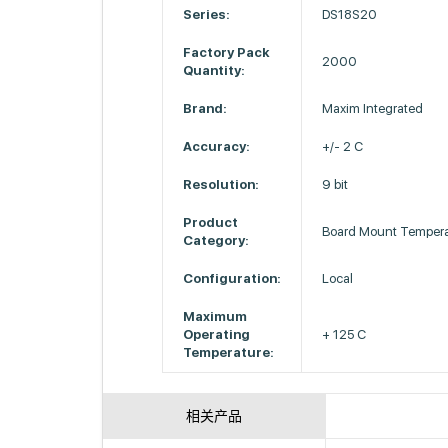
Series:
DS18S20
Factory Pack
2000
Quantity:
Brand:
Maxim Integrated
Accuracy:
+/- 2 C
Resolution:
9 bit
Product
Board Mount Tempera
Category:
Configuration:
Local
Maximum
Operating
+ 125 C
Temperature:
相关产品