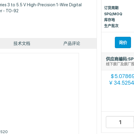
es 3 to 5.5 V High-Precision 1-Wire Digital
订货周期
r - TO-92
SPQ/MOQ
库存地
生产批次
询价
技术文档
产品评论
供应商编码:SP
线下原厂及原厂
5.0786
$
34.525
￥
8S20