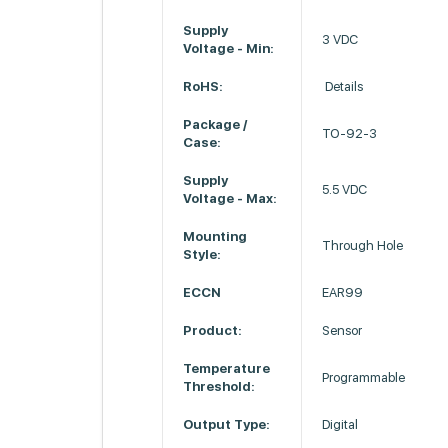
Supply
3 VDC
Voltage - Min:
RoHS:
Details
Package /
TO-92-3
Case:
Supply
5.5 VDC
Voltage - Max:
Mounting
Through Hole
Style:
ECCN
EAR99
Product:
Sensor
Temperature
Programmable
Threshold:
Output Type:
Digital