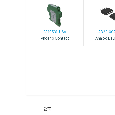
2810531-USA
AD22100
Phoenix Contact
Analog Devi
公司