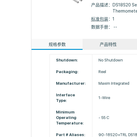
产品描述：
DS18S20 Seri
Thermomete
标准包装
：1
数据手册： --
规格参数
产品特性
Shutdown:
No Shutdown
Packaging:
Reel
Manufacturer:
Maxim Integrated
Interface
1-Wire
Type:
Minimum
Operating
- 55 C
Temperature:
Part # Aliases:
90-18S20+TRL DS1