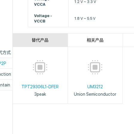
1.2 V ~ 3.3 V
VCCA
Voltage -
1.8 V ~ 5.5 V
VCCB
替代产品
相关产品
代方式
P2P
nction
ntain
TPT29306L1-DFER
UM3212
3peak
Union Semiconductor