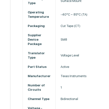
Surface Mount
Type
Operating
-40°C ~ 85°C (TA)
Temperature
Packaging
Cut Tape (CT)
Supplier
Device
SM8
Package
Translator
Voltage Level
Type
Part Status
Active
Manufacturer
Texas Instruments
Number of
1
Circuits
Channel Type
Bidirectional
Voltage -