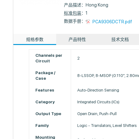
产品描述：
Hong Kong
标准包装
：1
数据手册：
PCA9306DCTR.pdf
规格参数
产品特性
技术文档
Channels per
2
Circuit
Package /
8-LSSOP, 8-MSOP (0.110", 2.80m
Case
Features
Auto-Direction Sensing
Category
Integrated Circuits (ICs)
Output Type
Open Drain, Push-Pull
Family
Logic - Translators, Level Shifters
Mounting