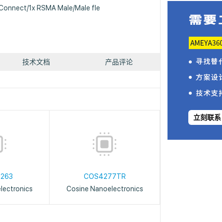
Connect/1x RSMA Male/Male fle
技术文档
产品评论
立刻联系
263
COS4277TR
lectronics
Cosine Nanoelectronics