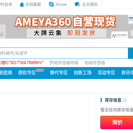
即时咨询
在线客服
Skype
企业微信
IC“BD71847AMWV”
罗姆传感器特辑
地磁传感器
制造商
授权专区
替代专区
创新工场
活动专区
资讯
库存信息
0
暂无任何库存信
询价