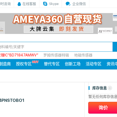
即时咨询
在线客服
Skype
企业微信
IC“BD71847AMWV”
罗姆传感器特辑
地磁传感器
制造商
授权专区
替代专区
创新工场
活动专区
资讯
库存信息
0
暂无任何库存信
4PNSTOBO1
询价