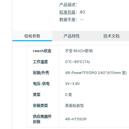
产品描述：
标准包装
：40
数据手册： --
规格参数
产品特性
技术文档
reach状态
不受 REACH影响
工作温度
0℃~85℃(TA)
封装/外壳
48-PowerTFSOP(0.240",6.10mm 宽)
电压-供电
3V~3.6V
类型
D 类
安装类型
表面贴装型
供应商器件
48-HTSSOP
封装