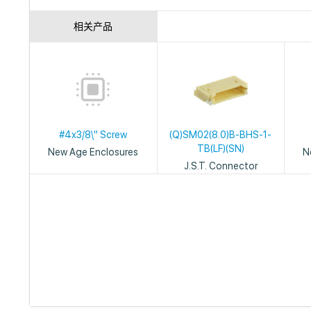
相关产品
#4x3/8\" Screw
(Q)SM02(8.0)B-BHS-1-
TB(LF)(SN)
New Age Enclosures
N
J.S.T. Connector