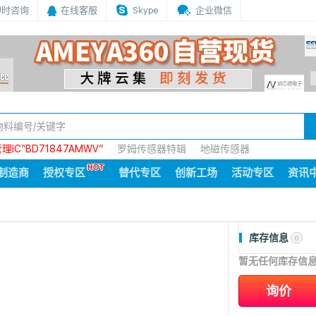
即时咨询
在线客服
Skype
企业微信
IC“BD71847AMWV”
罗姆传感器特辑
地磁传感器
制造商
授权专区
替代专区
创新工场
活动专区
资讯
库存信息
0
暂无任何库存信
询价