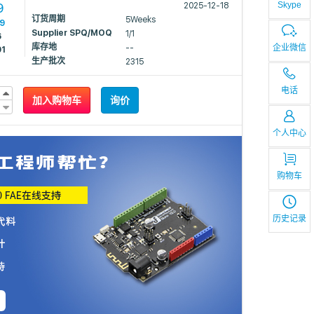
Skype
9
2025-12-18
订货周期
5Weeks
39
Supplier SPQ/MOQ
1/1
6
库存地
企业微信
--
01
生产批次
2315
电话
加入购物车
询价
个人中心
购物车
历史记录