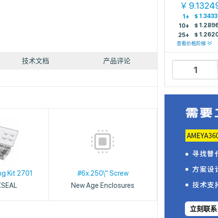
9.1324
￥
$
1.343
1+
$
1.289
10+
$
1.262
25+
查看价格阶梯
技术文档
产品评论
ng Kit 2701
#6x.250\" Screw
XSEAL
New Age Enclosures
立刻联系