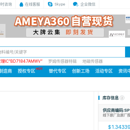
即时咨询
在线客服
Skype
企业微信
IC“BD71847AMWV”
罗姆传感器特辑
地磁传感器
制造商
授权专区
替代专区
创新工场
活动专区
资讯
库存信息
2
供应商编码:SP
线下原厂及原厂
1.3433
$