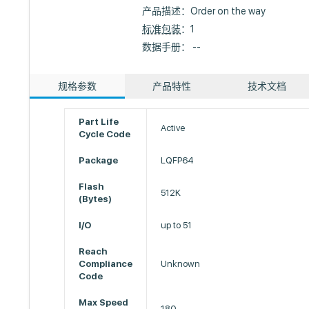
产品描述：
Order on the way
标准包装
：1
数据手册： --
规格参数
产品特性
技术文档
Part Life
Active
Cycle Code
Package
LQFP64
Flash
512K
(Bytes)
I/O
up to 51
Reach
Compliance
Unknown
Code
Max Speed
180