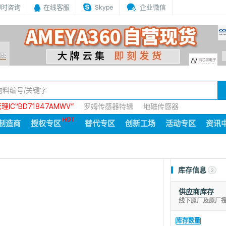
即时咨询
在线客服
Skype
企业微信
IC“BD71847AMWV”
罗姆传感器特辑
地磁传感器
制造商
授权专区
替代专区
创新工场
活动专区
资讯
库存信息
2
供应商库存
线下原厂及原厂
库存数量