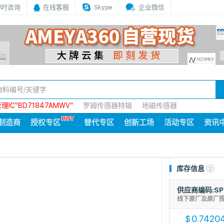
即时咨询
在线客服
Skype
企业微信
IC“BD71847AMWV”
罗姆传感器特辑
地磁传感器
制造商
授权专区
替代专区
创新工场
活动专区
资讯
库存信息
2
供应商编码:SP
线下原厂及原厂
0.7420
$