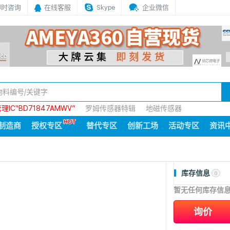
即时咨询
在线客服
Skype
企业微信
IC“BD71847AMWV”
罗姆传感器特辑
地磁传感器
制造商
授权专区
替代专区
创新工场
活动专区
资讯
库存信息
0
暂无任何库存信
询价