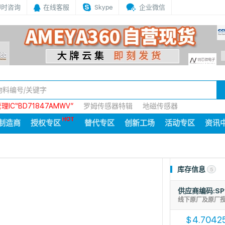
即时咨询
在线客服
Skype
企业微信
IC“BD71847AMWV”
罗姆传感器特辑
地磁传感器
制造商
授权专区
替代专区
创新工场
活动专区
资讯
库存信息
5
供应商编码:SP
线下原厂及原厂
4.7042
$