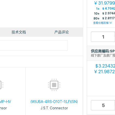
31.979
￥
$
4.704
1+
$
2.974
10+
$
2.8117
80+
查看价格阶梯
技术文档
产品评论
供应商编码:SP
线下原厂及原厂
3.2343
$
21.987
￥
MP-HV
(W)UBA-4RS-D10T-1(LF)(SN)
ensor
J.S.T. Connector