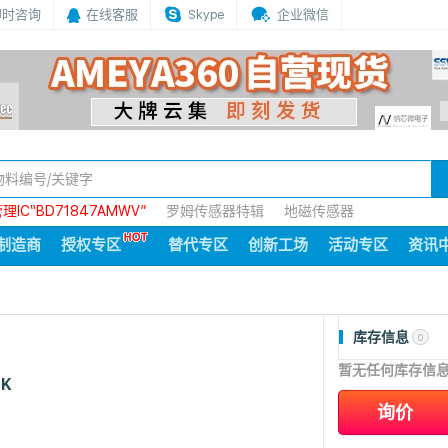
即时咨询
在线客服
Skype
企业微信
IC“BD71847AMWV”
罗姆传感器特辑
地磁传感器
制造商
授权专区
替代专区
创新工场
活动专区
资讯
库存信息
0
暂无任何库存信
0K
询价