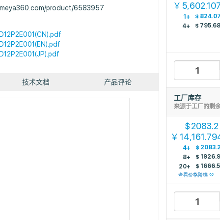
5,602.10
￥
.ameya360.com/product/6583957
$
824.0
1+
$
795.6
4+
12P2E001(CN).pdf
12P2E001(EN).pdf
12P2E001(JP).pdf
技术文档
产品评论
工厂库存
来源于工厂的剩
2083.2
$
14,161.79
￥
$
2083.
4+
）
$
1926.
8+
$
1666.
20+
查看价格阶梯