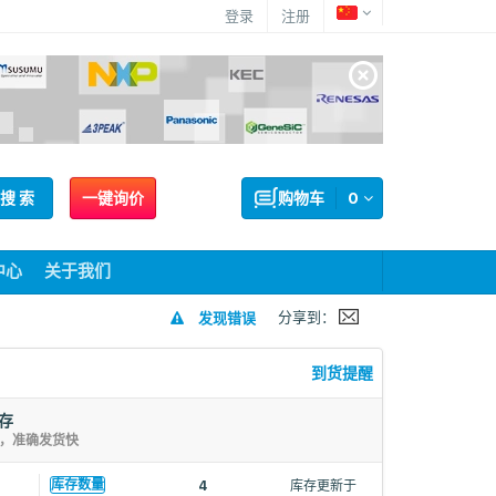
登录
注册
搜 索
一键询价
购物车
0
中心
关于我们
分享到：
发现错误
到货提醒
库存
存，准确发货快
库存数量
4
库存更新于