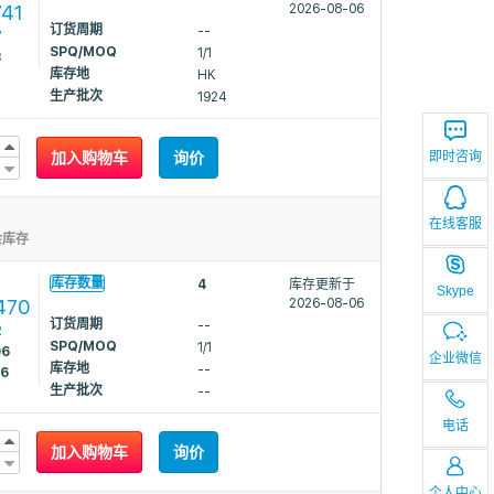
741
2026-08-06
订货周期
--
7
SPQ/MOQ
1/1
8
库存地
HK
生产批次
1924
即时咨询
加入购物车
询价
在线客服
余库存
库存数量
4
库存更新于
Skype
470
2026-08-06
订货周期
--
2
SPQ/MOQ
1/1
96
企业微信
库存地
--
56
生产批次
--
电话
加入购物车
询价
个人中心