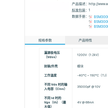
产品描述：
http://www
标准包装
：1
数据手册：
BSM300D
BSM300D
BSM300D
规格参数
产品特性
漏源极电压
1200V（1.2kV）
（Vdss）
封装/外壳
模块
工作温度
-40°C ~ 150°C（TJ
不同 Vds 时的输
35000pF @ 10V
入电容（Ciss）
不同 Id 时的
Vgs（th）（最
4V @ 68mA
大值）