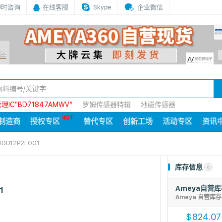
即时咨询
在线客服
Skype
企业微信
IC“BD71847AMWV”
罗姆传感器特辑
地磁传感器
制造商
授权专区
替代专区
创新工场
活动专区
资讯
0D12P2E001
库存信息
6
Ameya自营
1
Ameya 自营库
824.07
$