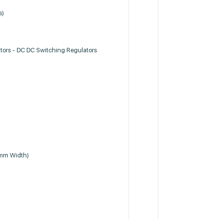
s)
tors - DC DC Switching Regulators
0mm Width)