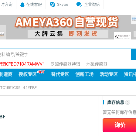
即时咨询
在线客服
Skype
企业微信
IC“BD71847AMWV”
罗姆传感器特辑
地磁传感器
制造商
授权专区
替代专区
创新工场
活动专区
资讯
LTC1551CS8-4.1#PBF
库存信息
0
暂无任何库存信
BF
询价