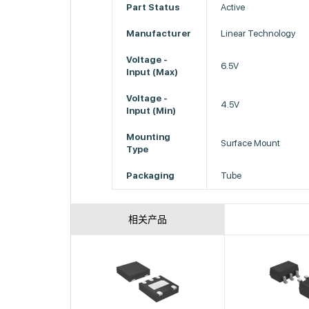
Part Status
Active
Manufacturer
Linear Technology
Voltage -
6.5V
Input (Max)
Voltage -
4.5V
Input (Min)
Mounting
Surface Mount
Type
Packaging
Tube
相关产品