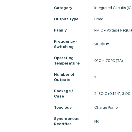
Category
Integrated Circuits (IC
Output Type
Fixed
Family
PMIC - Voltage Regula
Frequency -
900kHz
Switching
Operating
0°C ~ 70°C (TA)
Temperature
Number of
1
Outputs
Package /
8-SOIC (0.154", 3.9
Case
Topology
Charge Pump
Synchronous
No
Rectifier