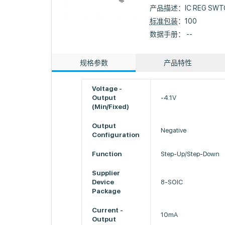
产品描述：
IC REG SWT
标准包装
：100
数据手册： --
规格参数
产品特性
Voltage -
Output
-4.1V
(Min/Fixed)
Output
Negative
Configuration
Function
Step-Up/Step-Down
Supplier
Device
8-SOIC
Package
Current -
10mA
Output