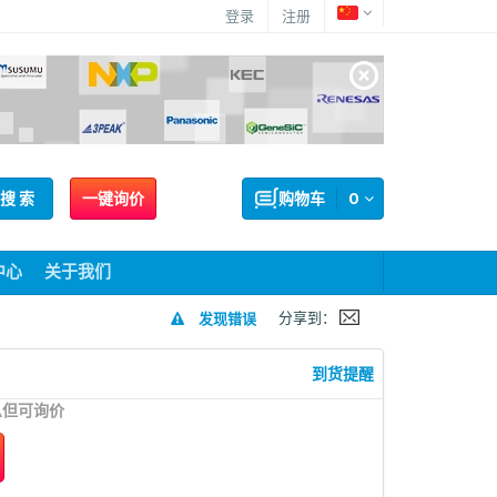
登录
注册
搜 索
一键询价
购物车
0
中心
关于我们
分享到：
发现错误
到货提醒
息但可询价