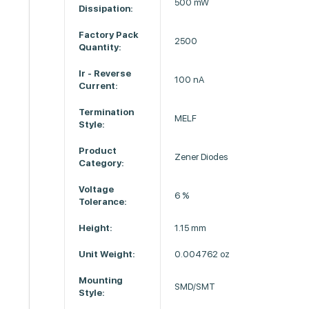
500 mW
Dissipation:
Factory Pack
2500
Quantity:
Ir - Reverse
100 nA
Current:
Termination
MELF
Style:
Product
Zener Diodes
Category:
Voltage
6 %
Tolerance:
Height:
1.15 mm
Unit Weight:
0.004762 oz
Mounting
SMD/SMT
Style: