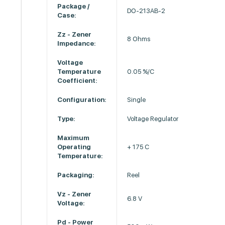
Package /
DO-213AB-2
Case:
Zz - Zener
8 Ohms
Impedance:
Voltage
Temperature
0.05 %/C
Coefficient:
Configuration:
Single
Type:
Voltage Regulator
Maximum
Operating
+ 175 C
Temperature:
Packaging:
Reel
Vz - Zener
6.8 V
Voltage:
Pd - Power