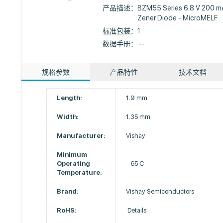
产品描述：
BZM55 Series 6.8 V 200 m
Zener Diode - MicroMELF
标准包装
：1
数据手册： --
规格参数
产品特性
技术文档
Length:
1.9 mm
Width:
1.35 mm
Manufacturer:
Vishay
Minimum
Operating
- 65 C
Temperature:
Brand:
Vishay Semiconductors
RoHS:
Details