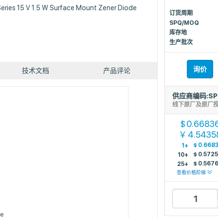
ries 15 V 1.5 W Surface Mount Zener Diode
订货周期
SPQ/MOQ
库存地
生产批次
询价
技术文档
产品评论
供应商编码:SP
线下原厂及原厂
0.6683
$
4.5435
￥
$
0.668
1+
$
0.572
10+
$
0.567
25+
查看价格阶梯
le