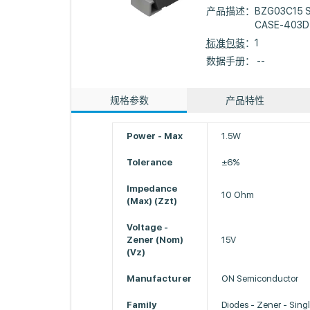
产品描述：
BZG03C15 Se
CASE-403D
标准包装
：1
数据手册： --
规格参数
产品特性
Power - Max
1.5W
Tolerance
±6%
Impedance
10 Ohm
(Max) (Zzt)
Voltage -
Zener (Nom)
15V
(Vz)
Manufacturer
ON Semiconductor
Family
Diodes - Zener - Sing