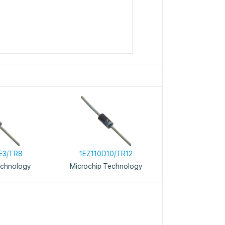
E3/TR8
1EZ110D10/TR12
echnology
Microchip Technology