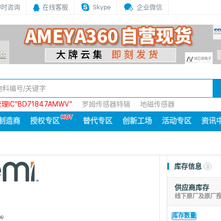
即时咨询
在线客服
Skype
企业微信
IC“BD71847AMWV”
罗姆传感器特辑
地磁传感器
制造商
授权专区
替代专区
创新工场
活动专区
资讯
库存信息
3
供应商库存
线下原厂及原厂
库存数量
99