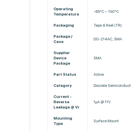
Operating
-65°C ~ 150°C
Temperature
Packaging
Tape & Reel (TR)
Package /
DO-214AC, SMA
Case
Supplier
Device
SMA
Package
Part Status
Active
Category
Discrete Semiconduct
Current -
Reverse
1µA @ 11V
Leakage @ Vr
Mounting
Surface Mount
Type