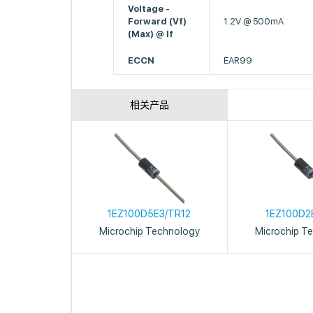
Voltage -
Forward (Vf)
1.2V @ 500mA
(Max) @ If
ECCN
EAR99
相关产品
1EZ100D5E3/TR12
1EZ100D2
Microchip Technology
Microchip T