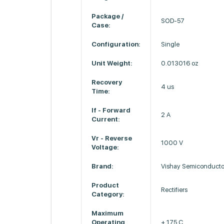
Package /
SOD-57
Case:
Configuration:
Single
Unit Weight:
0.013016 oz
Recovery
4 us
Time:
If - Forward
2 A
Current:
Vr - Reverse
1000 V
Voltage:
Brand:
Vishay Semiconducto
Product
Rectifiers
Category:
Maximum
Operating
+ 175 C