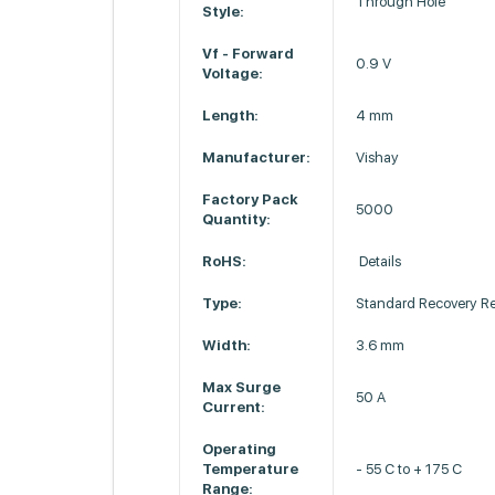
Through Hole
Style:
Vf - Forward
0.9 V
Voltage:
Length:
4 mm
Manufacturer:
Vishay
Factory Pack
5000
Quantity:
RoHS:
Details
Type:
Standard Recovery Rec
Width:
3.6 mm
Max Surge
50 A
Current:
Operating
Temperature
- 55 C to + 175 C
Range: