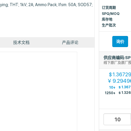
fying; THT; 1kV; 2A; Ammo Pack; Ifsm: 50A; SOD57;
订货周期
SPQ/MOQ
库存地
生产批次
询价
技术文档
产品评论
供应商编码:SP
线下原厂及原厂
1.3672
$
9.2949
￥
$
1.36
10+
$
1.32
1250+