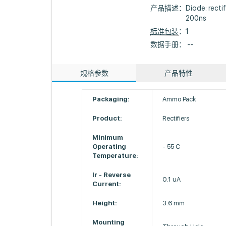
产品描述：
Diode: recti
200ns
标准包装
：1
数据手册： --
规格参数
产品特性
Packaging:
Ammo Pack
Product:
Rectifiers
Minimum
Operating
- 55 C
Temperature:
Ir - Reverse
0.1 uA
Current:
Height:
3.6 mm
Mounting