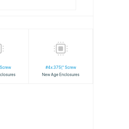
 Screw
#4x.375\" Screw
closures
New Age Enclosures