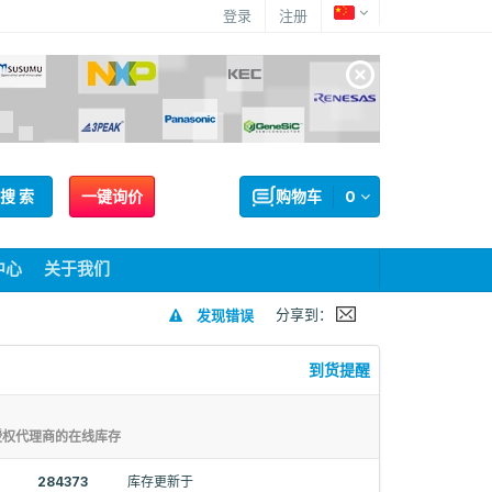
登录
注册
搜 索
一键询价
购物车
0
中心
关于我们
分享到：
发现错误
到货提醒
授权代理商的在线库存
284373
库存更新于