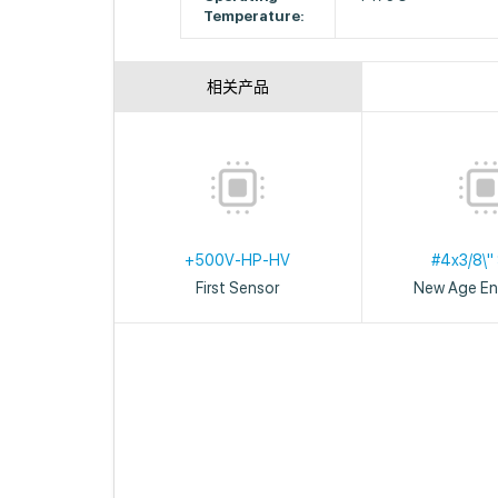
Temperature:
相关产品
+500V-HP-HV
#4x3/8\"
First Sensor
New Age En