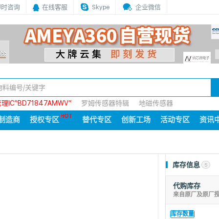
即时咨询
在线客服
Skype
企业微信
IC“BD71847AMWV”
罗姆传感器特辑
地磁传感器
制造商
授权专区
替代专区
创新工场
活动专区
资讯
库存信息
5
代购库存
来自原厂及原厂
库存数量