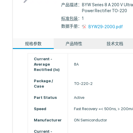
产品描述：
BYW Series 8 A 200 V Ul
Power Rectifier TO-220
标准包装
：1
数据手册：
BYW29-200G.pdf
规格参数
产品特性
技术文档
Current -
Average
8A
Rectified (Io)
Package /
TO-220-2
Case
Part Status
Active
Speed
Fast Recovery =< 500ns, > 200mA
Manufacturer
ON Semiconductor
Current -