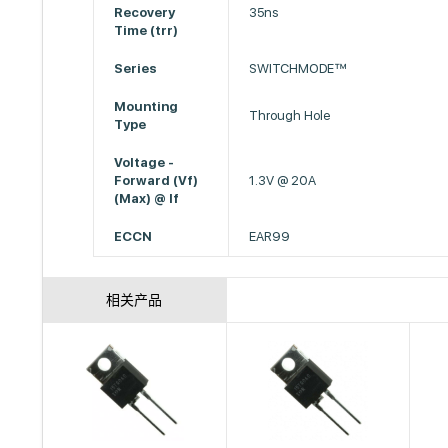
Recovery
35ns
Time (trr)
Series
SWITCHMODE™
Mounting
Through Hole
Type
Voltage -
Forward (Vf)
1.3V @ 20A
(Max) @ If
ECCN
EAR99
相关产品