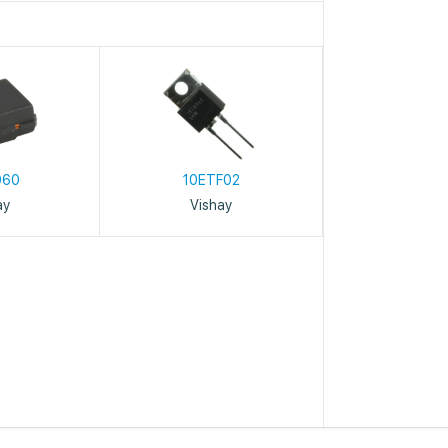
060
10ETF02
ay
Vishay