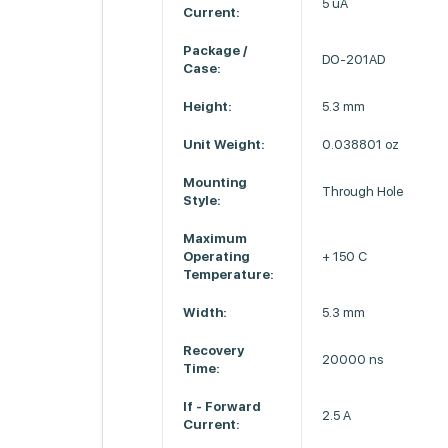
5 uA
Current:
Package /
DO-201AD
Case:
Height:
5.3 mm
Unit Weight:
0.038801 oz
Mounting
Through Hole
Style:
Maximum
Operating
+ 150 C
Temperature:
Width:
5.3 mm
Recovery
20000 ns
Time:
If - Forward
2.5 A
Current: