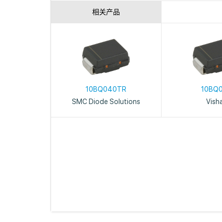
相关产品
10BQ040TR
10BQ
SMC Diode Solutions
Vish