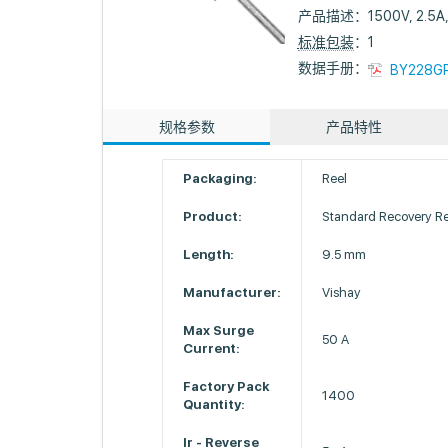
产品描述：
1500V, 2.5A
标准包装
：1
数据手册：
BY228GP
规格参数
产品特性
Packaging:
Reel
Product:
Standard Recovery Rec
Length:
9.5 mm
Manufacturer:
Vishay
Max Surge
50 A
Current:
Factory Pack
1400
Quantity:
Ir - Reverse