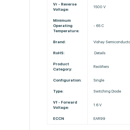
Vr - Reverse
1500 V
Voltage:
Minimum
Operating
- 65 C
Temperature:
Brand:
Vishay Semiconducto
RoHS:
Details
Product
Rectifiers
Category:
Configuration:
Single
Type:
Switching Diode
Vf - Forward
1.6 V
Voltage:
ECCN
EAR99