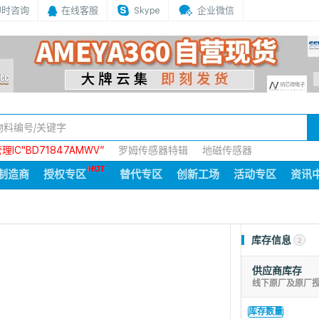
即时咨询
在线客服
Skype
企业微信
IC“BD71847AMWV”
罗姆传感器特辑
地磁传感器
制造商
授权专区
替代专区
创新工场
活动专区
资讯
库存信息
2
供应商库存
线下原厂及原厂
库存数量