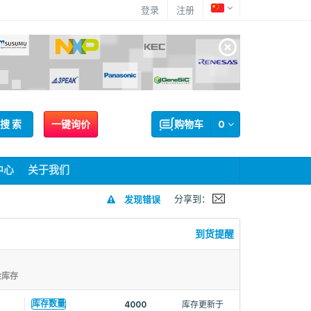
登录
注册
搜 索
一键询价
购物车
0
中心
关于我们
分享到：
发现错误
到货提醒
余库存
4
库存数量
4000
库存更新于