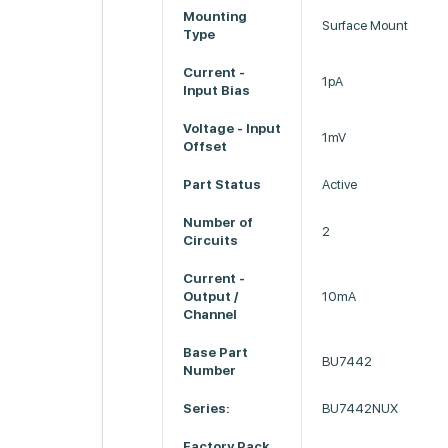
Mounting
Surface Mount
Type
Current -
1pA
Input Bias
Voltage - Input
1mV
Offset
Part Status
Active
Number of
2
Circuits
Current -
Output /
10mA
Channel
Base Part
BU7442
Number
Series:
BU7442NUX
Factory Pack