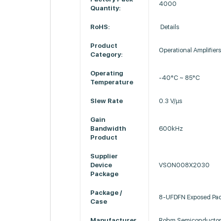
4000
Quantity:
RoHS:
Details
Product
Operational Amplifier
Category:
Operating
-40°C ~ 85°C
Temperature
Slew Rate
0.3 V/µs
Gain
Bandwidth
600kHz
Product
Supplier
Device
VSON008X2030
Package
Package /
8-UFDFN Exposed Pa
Case
Manufacturer
Rohm Semiconducto