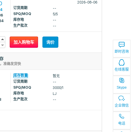
0
2026-08-06
订货周期
--
14
SPQ/MOQ
5/5
86
库存地
--
64
生产批次
--
加入购物车
询价
即时咨询
库存
存，准确发货快
在线客服
库存数量
暂无
1
订货周期
--
Skype
SPQ/MOQ
3000/1
库存地
LJ
生产批次
3
--
企业微信
电话