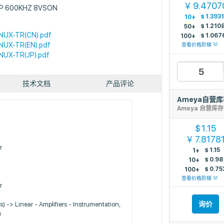
9.4707
￥
GP 600KHZ 8VSON
$
1.393
10+
$
1.210
50+
UX-TR(CN).pdf
$
1.067
100+
UX-TR(EN).pdf
查看价格阶梯
UX-TR(JP).pdf
技术文档
产品评论
Ameya自营
Ameya 自营库
s
1.15
$
7.8178
￥
r
$
1.15
1+
$
0.98
10+
$
0.75
100+
查看价格阶梯
r
询价
Cs) -> Linear - Amplifiers - Instrumentation,
s