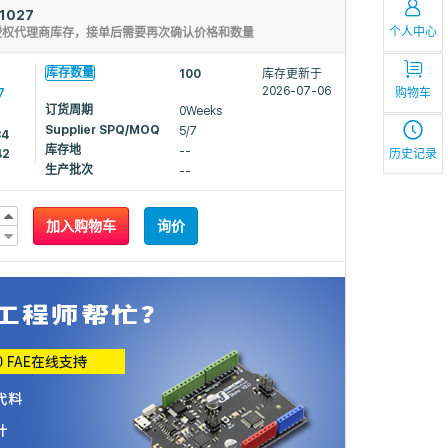
1027
个人中心
授权代理商库存，接单后需要再次确认价格和数量
库存数量
100
库存更新于
7
2026-07-06
购物车
订货周期
0Weeks
Supplier SPQ/MOQ
5/7
34
库存地
--
历史记录
42
生产批次
--
加入购物车
询价