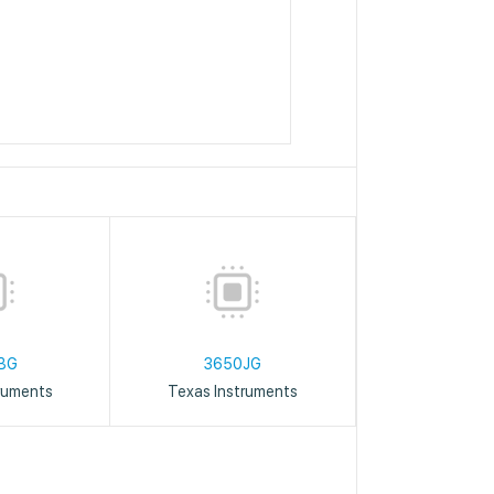
BG
3650JG
ruments
Texas Instruments