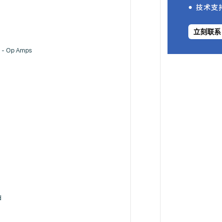
立刻联系
s - Op Amps
d
r