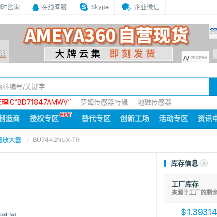
即时咨询
在线客服
Skype
企业微信
IC“BD71847AMWV”
罗姆传感器特辑
地磁传感器
制造商
授权专区
替代专区
创新工场
活动专区
资讯
器放大器
BU7442NUX-TR
库存信息
3
工厂库存
来源于工厂的剩
1.3931
$
sed Pad