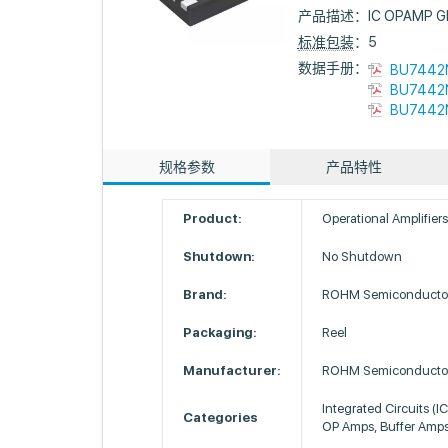
产品描述：
IC OPAMP 
标准包装
：5
数据手册：
BU7442N
BU7442N
BU7442N
规格参数
产品特性
Product:
Operational Amplifier
Shutdown:
No Shutdown
Brand:
ROHM Semiconducto
Packaging:
Reel
Manufacturer:
ROHM Semiconducto
Integrated Circuits (I
Categories
OP Amps, Buffer Amp