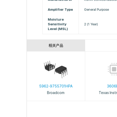
Amplifier Type
General Purpose
Moisture
Sensitivity
2 (1 Year)
Level (MSL)
相关产品
5962-9755701HPA
3606
Broadcom
Texas Inst