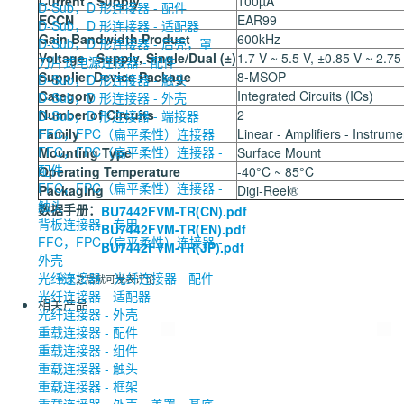
Current - Supply
100µA
D-Sub，D 形连接器 - 配件
ECCN
EAR99
D-Sub，D 形连接器 - 适配器
Gain Bandwidth Product
600kHz
D-Sub，D 形连接器 - 后壳，罩
Voltage - Supply, Single/Dual (±)
1.7 V ~ 5.5 V, ±0.85 V ~ 2.75
刀片式电源连接器 - 配件
Supplier Device Package
8-MSOP
D-Sub，D 形连接器 - 触头
Category
Integrated Circuits (ICs)
D-Sub，D 形连接器 - 外壳
Number of Circuits
2
D-Sub，D 形连接器 - 端接器
FFC，FPC（扁平柔性）连接器
Family
Linear - Amplifiers - Instru
FFC，FPC（扁平柔性）连接器 -
Mounting Type
Surface Mount
配件
Operating Temperature
-40°C ~ 85°C
FFC，FPC（扁平柔性）连接器 -
Packaging
Digi-Reel®
触头
数据手册：
BU7442FVM-TR(CN).pdf
背板连接器 - 专用
BU7442FVM-TR(EN).pdf
FFC，FPC（扁平柔性）连接器 -
BU7442FVM-TR(JP).pdf
外壳
光纤连接器
光纤连接器 - 配件
登录
之后就可发表评论
光纤连接器 - 适配器
相关产品
光纤连接器 - 外壳
重载连接器 - 配件
重载连接器 - 组件
重载连接器 - 触头
重载连接器 - 框架