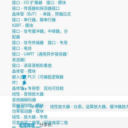
接口 - I/O 扩展器
接口 - 模块
接口 - 传感器和探测器接口
晶体管（BJT） - 单路﹐预偏压式
接口 - 串行器，解串行器
IGBT - 模块
接口 - 信号缓冲器，中继器，分
配器
接口 - 信号终端器
接口 - 专用
接口 - 电信
接口 - UART（通用异步接收器/
发送器）
接口 - 语音录制和重放
晶体管 - 模块
嵌入式 - PLD（可编程逻辑器
更
更
更
更
更
更
更
件）
多
多
多
多
多
多
多
晶体管 - 专用型
双向可控硅
>>
>>
>>
>>
>>
>>
>>
线性 - 音频放大器
音频编解码器
双向可控硅 - 模块
首页
半导体
线性放大器 - 仪表，运算放大器，缓冲器放
功率驱动器 - 模块
线性 - 放大器 - 专用
可变电容二极管（可变电容二极
分享到：
发现错误