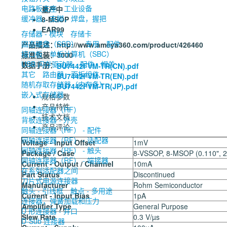
电路板支座
工业设备
量产中
缓冲器，支脚，焊盘，握把
8-MSOP
EAR99
存储器 - 模块
存储卡
固态硬盘（SSD）
专用
配件
产品描述：
http://www.ameya360.com/product/426460
接口板
单板计算机（SBC）
标准包装
：3000
USB 闪存驱动器
配件 - 帽盖
数据手册：
BU7442FVM-TR(CN).pdf
其它
路由器
面板组件
BU7442FVM-TR(EN).pdf
随机存取存储器（内存条）
BU7442FVM-TR(JP).pdf
嵌入式存储器
规格参数
产品特性
同轴连接器（RF）
技术文档
背板连接器 - 外壳
产品评论
同轴连接器（RF） - 配件
同轴连接器（RF） - 适配器
Voltage - Input Offset
1mV
同轴连接器（RF） - 触头
Package / Case
8-VSSOP, 8-MSOP (0.110", 
同轴连接器（RF） - 端接器
Current - Output / Channel
10mA
在系列适配器之间
Part Status
Discontinued
刀片式电源连接器
Manufacturer
Rohm Semiconductor
触头 - 引线框
触点 - 多用途
Current - Input Bias
1pA
连接器，弹簧加载和压力
Amplifier Type
General Purpose
D 形连接器 - 并口
Slew Rate
0.3 V/µs
D-Sub 连接器