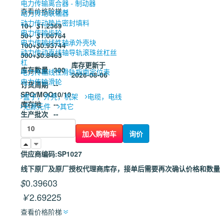
电力传输离合器 - 制动器
查看价格阶梯
动力传动联轴器
动力传动垫片密封填料
10+
$
1.2369
电力传输齿轮
50+
$
1.06764
电力传输线性轴承外壳块
100+
$
0.93744
动力传动直线轴导轨滚珠丝杠丝
500+
$
0.8463
杠
库存更新于
库存数量
300
电力传输线性滑轨指南定位表
2026-08-06
电力传输滑轮
订货周期
--
SPQ/MOQ
10/10
盒子，外壳，机架
电缆，电线
库存地
--
无源元件
其它
生产批次
--
加入购物车
询价
供应商编码:SP1027
线下原厂及原厂授权代理商库存，接单后需要再次确认价格和数量
0.39603
$
2.69225
￥
查看价格阶梯