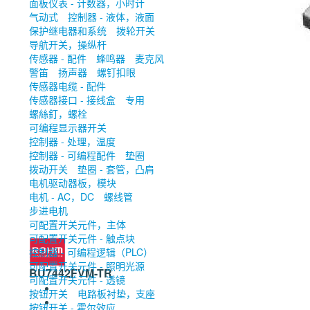
面板仪表 - 计数器，小时计
气动式
控制器 - 液体，液面
保护继电器和系统
拨轮开关
导航开关，操纵杆
传感器 - 配件
蜂鸣器
麦克风
警笛
扬声器
螺钉扣眼
传感器电缆 - 配件
传感器接口 - 接线盒
专用
螺絲釘，螺栓
可编程显示器开关
控制器 - 处理，温度
控制器 - 可编程配件
垫圈
拨动开关
垫圈 - 套管，凸肩
电机驱动器板，模块
电机 - AC，DC
螺线管
步进电机
可配置开关元件，主体
可配置开关元件 - 触点块
控制器 - 可编程逻辑（PLC）
可配置开关元件 - 照明光源
BU7442FVM-TR
可配置开关元件 - 透镜
按钮开关
电路板衬垫，支座
按钮开关 - 霍尔效应