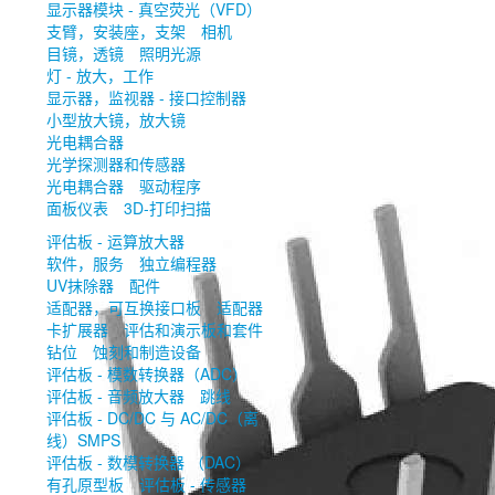
显示器模块 - 真空荧光（VFD）
支臂，安装座，支架
相机
目镜，透镜
照明光源
灯 - 放大，工作
显示器，监视器 - 接口控制器
小型放大镜，放大镜
光电耦合器
光学探测器和传感器
光电耦合器
驱动程序
面板仪表
3D-打印扫描
评估板 - 运算放大器
软件，服务
独立编程器
UV抹除器
配件
适配器，可互换接口板
适配器
卡扩展器
评估和演示板和套件
钻位
蚀刻和制造设备
评估板 - 模数转换器（ADC）
评估板 - 音频放大器
跳线
评估板 - DC/DC 与 AC/DC（离
线）SMPS
评估板 - 数模转换器 （DAC）
有孔原型板
评估板 - 传感器