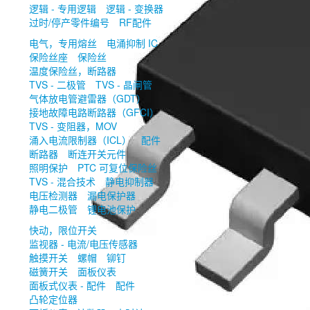
逻辑 - 专用逻辑
逻辑 - 变换器
过时/停产零件编号
RF配件
电气，专用熔丝
电涌抑制 IC
保险丝座
保险丝
温度保险丝，断路器
TVS - 二极管
TVS - 晶闸管
气体放电管避雷器（GDT）
接地故障电路断路器（GFCI）
TVS - 变阻器，MOV
涌入电流限制器（ICL）
配件
断路器
断连开关元件
照明保护
PTC 可复位保险丝
TVS - 混合技术
静电抑制器
电压检测器
漏电保护器
静电二极管
锂电池保护
快动，限位开关
监视器 - 电流/电压传感器
触摸开关
螺帽
铆钉
磁簧开关
面板仪表
面板式仪表 - 配件
配件
凸轮定位器