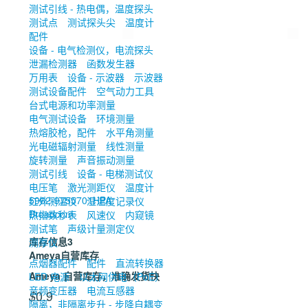
测试引线 - 热电偶，温度探头
测试点
测试探头尖
温度计
配件
设备 - 电气检测仪，电流探头
泄漏检测器
函数发生器
万用表
设备 - 示波器
示波器
测试设备配件
空气动力工具
台式电源和功率测量
电气测试设备
环境测量
热熔胶枪，配件
水平角测量
光电磁辐射测量
线性测量
旋转测量
声音振动测量
测试引线
设备 - 电梯测试仪
电压笔
激光测距仪
温度计
5962-9755701HPA
红外测温仪
湿温度记录仪
Broadcom
热指数秒表
风速仪
内窥镜
测试笔
声级计量测定仪
库存信息
3
测厚仪
Ameya自营库存
点烟器配件
配件
直流转换器
Ameya 自营库存，准确发货快
LED 电源
以太网供电（PoE）
音频变压器
电流互感器
0.9
$
隔离，非隔离步升 - 步降自耦变