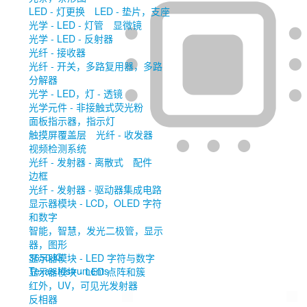
LED - 灯更换
LED - 垫片，支座
光学 - LED - 灯管
显微镜
光学 - LED - 反射器
光纤 - 接收器
光纤 - 开关，多路复用器，多路
分解器
光学 - LED，灯 - 透镜
光学元件 - 非接触式荧光粉
面板指示器，指示灯
触摸屏覆盖层
光纤 - 收发器
视频检测系统
光纤 - 发射器 - 离散式
配件
边框
光纤 - 发射器 - 驱动器集成电路
显示器模块 - LCD，OLED 字符
和数字
智能，智慧，发光二极管，显示
器，图形
3650JG
显示器模块 - LED 字符与数字
Texas Instruments
显示器模块 - LED 点阵和簇
红外，UV，可见光发射器
反相器