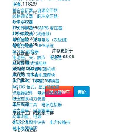
6.11829
￥
压器
其它变压器
电源变压器
查看价格阶梯
线路调节器
脉冲变压器
1+
$
0.9
专用变压器
10+
$
0.744
开关转换器，SMPS 变压器
100+
$
0.48
非充电电池（初级侧）
1000+
$
0.384
电源插座
充电电池（次级侧）
3000+
$
0.325
电池充电器
UPS系统
库存更新于
AC DC 转换器
库存数量
80
2026-08-06
电池座，夹，触点
电池组
订货周期
--
AC AC 壁式适配器
SPQ/MOQ
3000/1
AC DC 可配置电源机架
库存地
LJ
AC DC 可配置电源模块
生产批次
1928/1931
DC 到 AC（电源）转换器
AC DC 台式，壁式适配器
加入购物车
询价
点烟器配件
电源线滤波器
液压缸泵动力装置
工厂库存
液压气动工具
电源连接器
动力磨床
电源管理IC
来源于工厂的剩余库存
功率测量
电源
1.2369
$
电动工具配件钻头
电力传输带
输电套管轴环
8.40856
￥