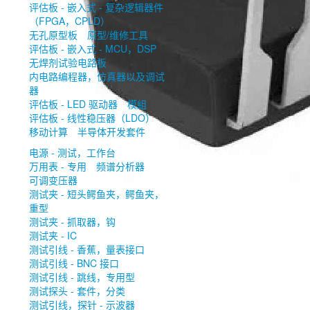
评估板 - 嵌入式 - 复杂逻辑器件
（FPGA，CPLD）
无孔原型板
原型/维修工具
评估板 - 嵌入式 - MCU，DSP
无焊剂试验电路板
内电路编程器，仿真器以及调试
器
评估板 - LED 驱动器
模組
评估板 - 线性稳压器（LDO）
移动计算
半导体开发套件
电源 - 测试，工作台
万用表 - 专用
频谱分析器
可调变压器
测试夹 - 短头鳄鱼夹，鳄鱼夹，
重型
测试夹 - 抓取器，钩
测试夹 - IC
测试引线 - 香蕉，量表接口
测试引线 - BNC 接口
测试引线 - 跳线，专用型
测试探头 - 套件，分类
测试引线，探针 - 示波器