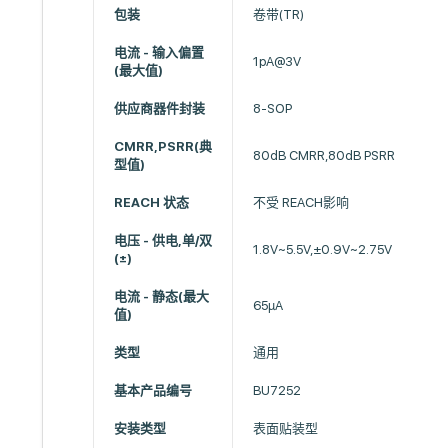
包装
卷带(TR)
电流 - 输入偏置
1pA@3V
(最大值)
供应商器件封装
8-SOP
CMRR,PSRR(典
80dB CMRR,80dB PSRR
型值)
REACH 状态
不受 REACH影响
电压 - 供电,单/双
1.8V~5.5V,±0.9V~2.75V
(±)
电流 - 静态(最大
65µA
值)
类型
通用
基本产品编号
BU7252
安装类型
表面贴装型