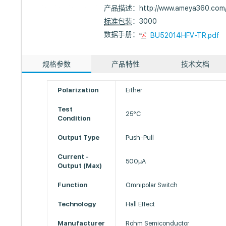
产品描述：
http://www.ameya360.com
标准包装
：3000
数据手册：
BU52014HFV-TR.pdf
规格参数
产品特性
技术文档
Polarization
Either
Test
25°C
Condition
Output Type
Push-Pull
Current -
500µA
Output (Max)
Function
Omnipolar Switch
Technology
Hall Effect
Manufacturer
Rohm Semiconductor