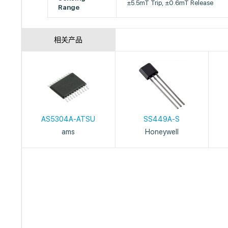
±5.5mT Trip, ±0.6mT Release
Range
相关产品
AS5304A-ATSU
SS449A-S
ams
Honeywell