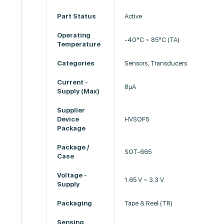
Part Status
Active
Operating
-40°C ~ 85°C (TA)
Temperature
Categories
Sensors, Transducers
Current -
8µA
Supply (Max)
Supplier
Device
HVSOF5
Package
Package /
SOT-665
Case
Voltage -
1.65 V ~ 3.3 V
Supply
Packaging
Tape & Reel (TR)
Sensing