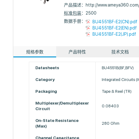
产品描述：
http://www.ameya360.com
标准包装
：2500
数据手册：
BU4551BF-E2(CN).pdf
BU4551BF-E2(EN).pdf
BU4551BF-E2(JP).pdf
规格参数
产品特性
技术文档
Datasheets
BU4551B(BF,BFV)
Category
Integrated Circuits (I
Packaging
Tape & Reel (TR)
Multiplexer/Demultiplexer
0.08403
Circuit
On-State Resistance
280 Ohm
(Max)
Channel Capacitance