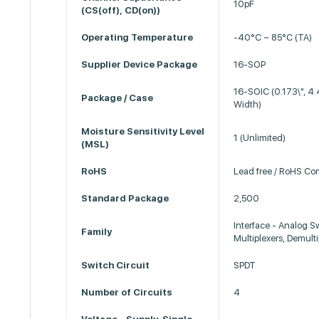
10pF
(CS(off), CD(on))
Operating Temperature
-40°C ~ 85°C (TA)
Supplier Device Package
16-SOP
16-SOIC (0.173\", 
Package / Case
Width)
Moisture Sensitivity Level
1 (Unlimited)
(MSL)
RoHS
Lead free / RoHS Co
Standard Package
2,500
Interface - Analog S
Family
Multiplexers, Demulti
Switch Circuit
SPDT
Number of Circuits
4