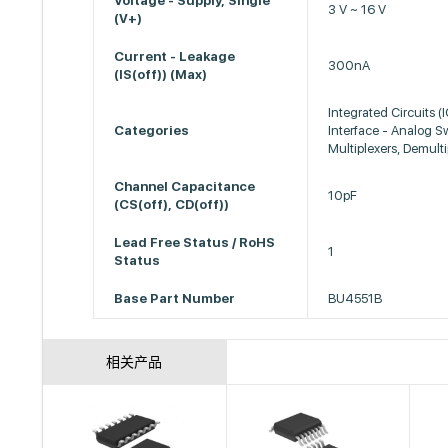
Voltage - Supply, Single
3 V ~ 16 V
(V+)
Current - Leakage
300nA
(IS(off)) (Max)
Integrated Circuits (
Categories
Interface - Analog S
Multiplexers, Demulti
Channel Capacitance
10pF
(CS(off), CD(off))
Lead Free Status / RoHS
1
Status
Base Part Number
BU4551B
相关产品