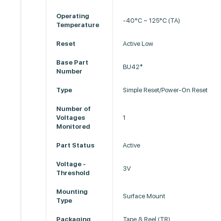
Operating
-40°C ~ 125°C (TA)
Temperature
Reset
Active Low
Base Part
BU42*
Number
Type
Simple Reset/Power-On Reset
Number of
Voltages
1
Monitored
Part Status
Active
Voltage -
3V
Threshold
Mounting
Surface Mount
Type
Packaging
Tape & Reel (TR)