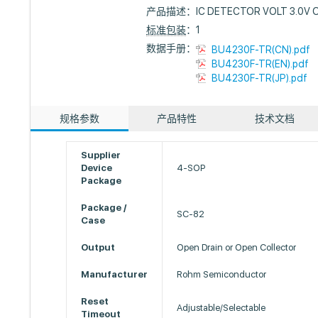
产品描述：
IC DETECTOR VOLT 3.0V
标准包装
：1
数据手册：
BU4230F-TR(CN).pdf
BU4230F-TR(EN).pdf
BU4230F-TR(JP).pdf
规格参数
产品特性
技术文档
Supplier
Device
4-SOP
Package
Package /
SC-82
Case
Output
Open Drain or Open Collector
Manufacturer
Rohm Semiconductor
Reset
Adjustable/Selectable
Timeout